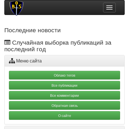
Toggle
navigation
Последние новости
Случайная выборка публикаций за
последний год
Меню сайта
Облако тегов
Все публикации
Все комментарии
Обратная связь
О сайте