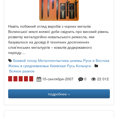
Навіть побіжний огляд виробів з чорних металів
Волинської землі княжої доби свідчить про високий рівень
розвитку металургійно-ковальського ремесла, яке
базувалося на досвіді й технічних досягненнях
слов’янських металургів – ковалів додержавного
періоду....
Боевой топор
Металлопластика
шлемы Руси и Востока
Жизнь в средневековье
Киевская Русь
Кольчуга
Всякое разное
10-сентября-2007
0
22 012
подробнее »