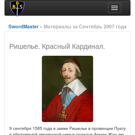
Toggle
navigation
SwordMaster
» Материалы за Сентябрь 2007 года
Ришелье. Красный Кардинал.
9 сентября 1585 года в замке Ришелье в провинции Пуату
в обедневшей дворянской семье родился Арман-Жан дю