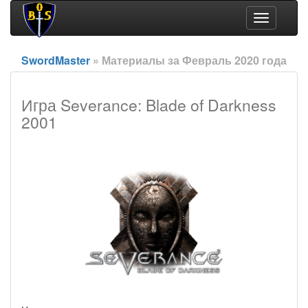
Toggle
navigation
SwordMaster
» Материалы за Февраль 2020 года
Игра Severance: Blade of Darkness
2001