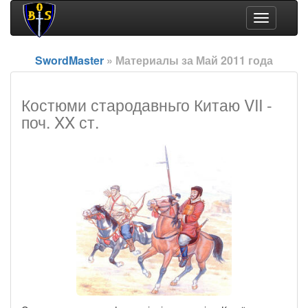
Toggle
navigation
SwordMaster
» Материалы за Май 2011 года
Костюми стародавньго Китаю VII -
поч. XX ст.