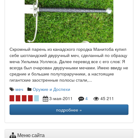
Скромный парень из канадского городка Манитоба купил
себе шотландский двуручный меч, сделанный по образцу
меча Уильяма Уоллеса. Далее перевод все с его слов: Я
всегда был очарован двуручными мечами. Имею ввиду не
средние и большие полутораручники, а настоящие
гигантские заостренные полосы стали,...
меч
Оружие и Доспехи
3-мая-2011
4
45 211
подробнее »
Меню сайта