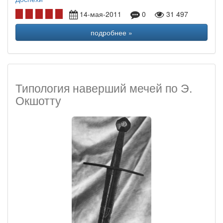
14-мая-2011
0
31 497
подробнее »
Типология наверший мечей по Э.
Окшотту