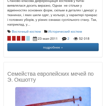
Станово-класова диференціація костюмів у Китаї
виявлялася досить виразно, Однак не стільки у
відмінностях основних форм, скільки в деталях і декорі: у
тканинах, і яких шили одяг, у кольорі, у характері прикрас
і головних уборів, у різних ознаках суспільного стану. Так,
наприклад, у...
Восточный костюм
Исторический костюм
23-мая-2011
2
52 018
подробнее »
Семейства европейских мечей по
Э. Окшотту