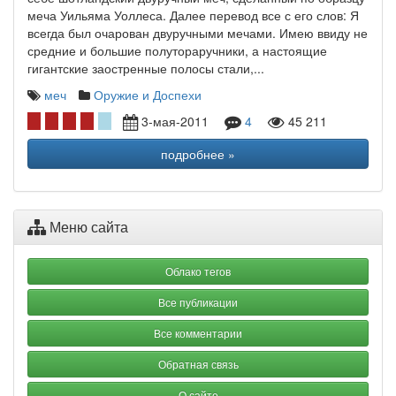
меча Уильяма Уоллеса. Далее перевод все с его слов: Я
всегда был очарован двуручными мечами. Имею ввиду не
средние и большие полутораручники, а настоящие
гигантские заостренные полосы стали,...
меч
Оружие и Доспехи
3-мая-2011
4
45 211
подробнее »
Меню сайта
Облако тегов
Все публикации
Все комментарии
Обратная связь
О сайте