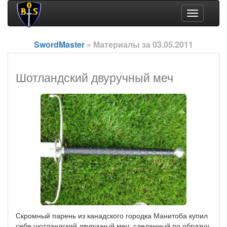
Toggle
navigation
SwordMaster
» Материалы за 03.05.2011
Шотландский двуручный меч
Скромный парень из канадского городка Манитоба купил
себе шотландский двуручный меч, сделанный по образцу