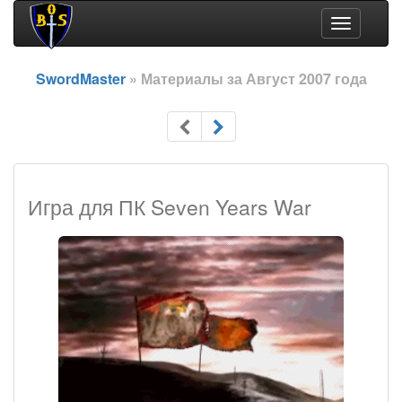
Toggle
navigation
SwordMaster
» Материалы за Август 2007 года
Игра для ПК Seven Years War