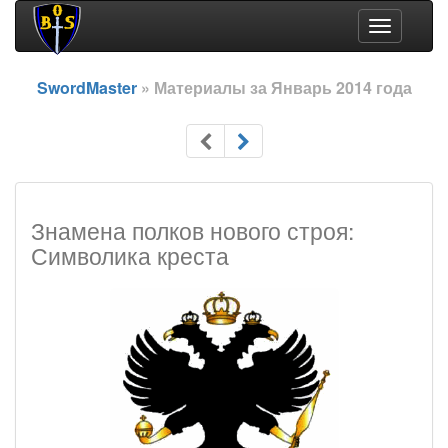
Toggle
navigation
SwordMaster
» Материалы за Январь 2014 года
Знамена полков нового строя:
Символика креста