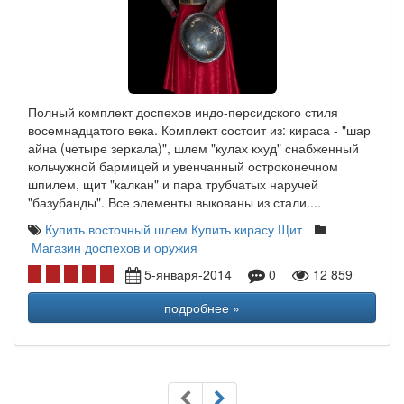
Полный комплект доспехов индо-персидского стиля
восемнадцатого века. Комплект состоит из: кираса - "шар
айна (четыре зеркала)", шлем "кулах кхуд" снабженный
кольчужной бармицей и увенчанный остроконечном
шпилем, щит "калкан" и пара трубчатых наручей
"базубанды". Все элементы выкованы из стали....
Купить восточный шлем
Купить кирасу
Щит
Магазин доспехов и оружия
5-января-2014
0
12 859
подробнее »