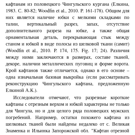
кафтанам из половецкого Чингульского кургана (Елкина,
1983. С. 80-82; Woodfin et al., 2010. P. 161-178). Общим для
них является наличие юбки с мелкими складками по
талии, вертикальный разрез, запах, отсутствие
дополнительного разреза на юбке, а также общая
орнаментальная деталь, перекрывающая стык между
станом и юбкой в виде полосы из шелковой ткани (самит)
(Woodfin et al., 2010. P. 174, 175. Fig. 17; 24). Различия
между ними заключаются в размерах, составе тканей,
декоре, наличии металлических пуговиц и форме ворота.
Крой кафтанов также отличается, однако в его основе –
одна изначальная базовая выкройка (если рассматривать
реконструкцию Чингульского кафтана, предложенную
Елкиной А.К.).
Исследователи отмечают, что разрезные короткие
кафтаны с отрезным верхом и юбкой характерны не только
для Чингула, но и для целого ряда половецких мужских
погребений. Например, остатки похожего кафтана из
шелковых тканей были найдены недалеко от с. Великая
Знаменка и Ильинка Запорожской обл. "Кафтан отрезной