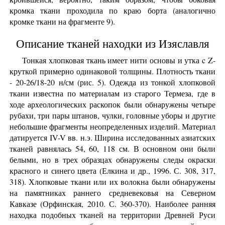
кромка ткани проходила по краю борта (аналогично
кромке ткани на фрагменте 9).
Описание тканей находки из Изяславля
Тонкая хлопковая ткань имеет нити основы и утка c Z-
круткой примерно одинаковой толщины. Плотность ткани
- 20-26/18-20 н/см (рис. 5). Одежда из тонкой хлопковой
ткани известна по материалам из старого Термеза, где в
ходе археологических раскопок были обнаружены четыре
рубахи, три пары штанов, чулки, головные уборы и другие
небольшие фрагменты неопределенных изделий. Материал
датируется IV-V вв. н.э. Ширина исследованных азиатских
тканей равнялась 54, 60, 118 см. В основном они были
белыми, но в трех образцах обнаружены следы окраски
красного и синего цвета (Елкина и др., 1996. С. 308, 317,
318). Хлопковые ткани или их волокна были обнаружены
на памятниках раннего средневековья на Северном
Кавказе (Орфинская, 2010. С. 360-370). Наиболее ранняя
находка подобных тканей на территории Древней Руси