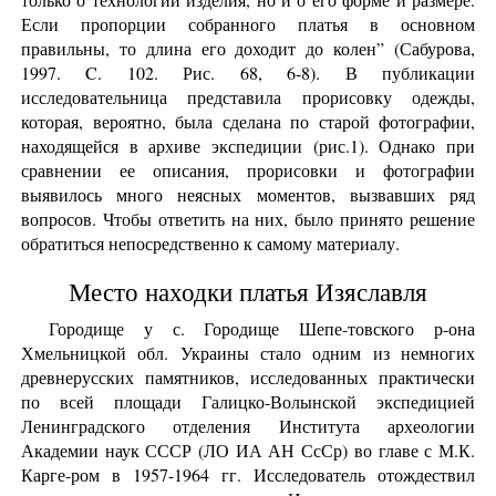
Если пропорции собранного платья в основном
правильны, то длина его доходит до колен” (Сабурова,
1997. C. 102. Рис. 68, 6-8). В публикации
исследовательница представила прорисовку одежды,
которая, вероятно, была сделана по старой фотографии,
находящейся в архиве экспедиции (рис.1). Однако при
сравнении ее описания, прорисовки и фотографии
выявилось много неясных моментов, вызвавших ряд
вопросов. Чтобы ответить на них, было принято решение
обратиться непосредственно к самому материалу.
Место находки платья Изяславля
Городище у с. Городище Шепе-товского р-она
Хмельницкой обл. Украины стало одним из немногих
древнерусских памятников, исследованных практически
по всей площади Галицко-Волынской экспедицией
Ленинградского отделения Института археологии
Академии наук СССР (ЛО ИА АН СсСр) во главе с М.К.
Карге-ром в 1957-1964 гг. Исследователь отождествил