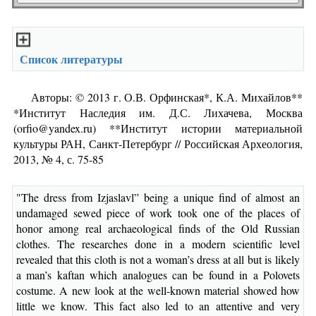
Список литературы
Авторы: © 2013 г. О.В. Орфинская*, К.А. Михайлов**
*Институт Наследия им. Д.С. Лихачева, Москва
(orfio@yandex.ru) **Институт истории материальной
культуры РАН, Санкт-Петербург // Российская Археология,
2013, № 4, с. 75-85
"The dress from Izjaslavl” being a unique find of almost an
undamaged sewed piece of work took one of the places of
honor among real archaeological finds of the Old Russian
clothes. The researches done in a modern scientific level
revealed that this cloth is not a woman’s dress at all but is likely
a man’s kaftan which analogues can be found in a Polovets
costume. A new look at the well-known material showed how
little we know. This fact also led to an attentive and very