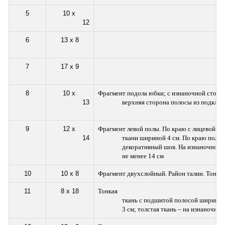
5
10 х 

		12
6
13 х 8
7
17 х 9
8
10 х 

Фрагмент подола юбки; с изнаночной сторон
		13
		верхняя сторона полосы из подкладочной ткани

9
12 х 

Фрагмент левой полы. По краю с лицевой ст
		14
		ткани шириной 4 см. По краю полосы проходит 

		декоративный шов. На изнаночной стороне по краю подшита полоса шириной 

		не менее 14 см
10
10 х 8
Фрагмент двухслойный. Район талии. Тонкая
11
8 х 18
Тонкая 

		ткань с подшитой полосой шириной 

		3 см; толстая ткань – на изнаночно