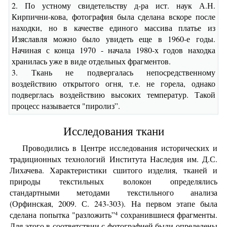
2. По устному свидетельству д-ра ист. наук А.Н.
Кирпични-кова, фотография была сделана вскоре после
находки, но в качестве единого массива платье из
Изяславля можно было увидеть еще в 1960-е годы.
Начиная с конца 1970 - начала 1980-х годов находка
хранилась уже в виде отдельных фрагментов.
3. Ткань не подвергалась непосредственному
воздействию открытого огня, т.е. не горела, однако
подверглась воздействию высоких температур. Такой
процесс называется "пиролиз”.
Исследования ткани
Проводились в Центре исследования исторических и
традиционных технологий Института Наследия им. Д.С.
Лихачева. Характеристики сшитого изделия, тканей и
природы текстильных волокон определялись
стандартными методами текстильного анализа
(Орфинская, 2009. С. 243-303). На первом этапе была
сделана попытка "разложить”
сохранившиеся фрагменты.
4
Для этого в соответствии с фотографией были определены