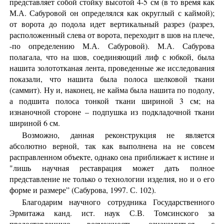
представляет собой стойку высотой 4-5 см (в то время как
М.А. Сабуровой он определялся как округлый с каймой);
от ворота до подола идет вертикальный разрез (разрез,
расположенный слева от ворота, переходит в шов на плече,
-по определению М.А. Сабуровой). М.А. Сабурова
полагала, что на шов, соединяющий лиф с юбкой, была
нашита золототканая лента, проведенные же исследования
показали, что нашита была полоса шелковой ткани
(саммит). Ну и, наконец, не кайма была нашита по подолу,
а подшита полоса тонкой ткани шириной 3 см; на
изнаночной стороне – подпушка из подкладочной ткани
шириной 6 см.
Возможно, данная реконструкция не является
абсолютно верной, так как выполнена на не совсем
расправленном объекте, однако она приближает к истине и
"лишь научная реставрация может дать полное
представление не только о технологии изделия, но и о его
форме и размере” (Сабурова, 1997. С. 102).
Благодарим научного сотрудника Государственного
Эрмитажа канд. ист. наук С.В. Томсинского за
предоставленную возможность ознакомиться с