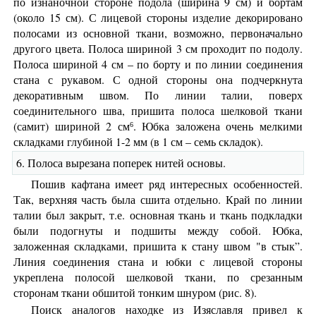
по изнаночной стороне подола (ширина 9 см) и бортам
(около 15 см). С лицевой стороны изделие декорировано
полосами из основной ткани, возможно, первоначально
другого цвета. Полоса шириной 3 см проходит по подолу.
Полоса шириной 4 см – по борту и по линии соединения
стана с рукавом. С одной стороны она подчеркнута
декоративным швом. По линии талии, поверх
соединительного шва, пришита полоса шелковой ткани
(самит) шириной 2 см
. Юбка заложена очень мелкими
6
складками глубиной 1-2 мм (в 1 см – семь складок).
6. Полоса вырезана поперек нитей основы.
Пошив кафтана имеет ряд интересных особенностей.
Так, верхняя часть была сшита отдельно. Край по линии
талии был закрыт, т.е. основная ткань и ткань подкладки
были подогнуты и подшиты между собой. Юбка,
заложенная складками, пришита к стану швом "в стык”.
Линия соединения стана и юбки с лицевой стороны
укреплена полосой шелковой ткани, по срезанным
сторонам ткани обшитой тонким шнуром (рис. 8).
Поиск аналогов находке из Изяславля привел к