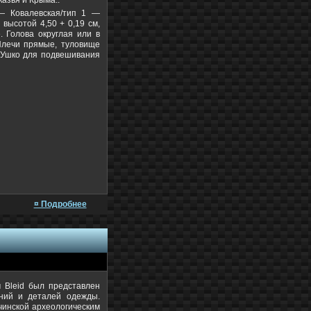
казья и Крыма..
 — Ковалевская/тип 1 —
высотой 4,50 + 0,19 см,
 Голова округлая или в
 Плечи прямые, туловище
. Ушко для подвешивания
¤ Подробнее
 Bleid был представлен
ний и деталей одежды.
чинской археологическим