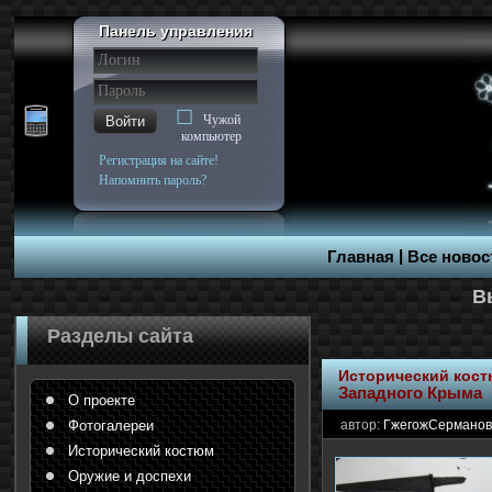
Панель управления
Чужой
Войти
компьютер
Регистрация на сайте!
Напомнить пароль?
|
Главная
Все новос
Разделы сайта
Исторический кос
Западного Крыма
О проекте
Фотогалереи
автор:
ГжегожСерманов
Исторический костюм
Оружие и доспехи