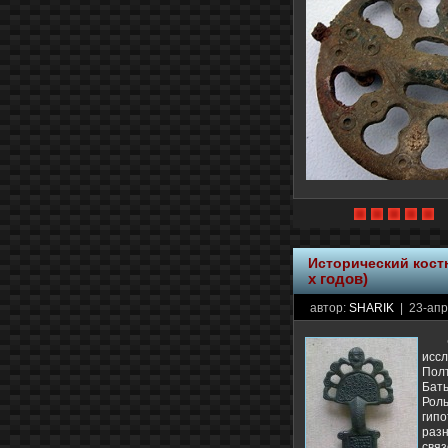
Исторический кос
х годов)
автор:
SHARIK
| 23-апр
исс
Полт
Бать
Роль
гип
раз
связ