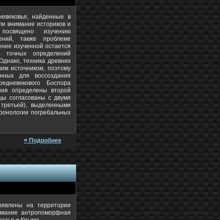
евековья, найденные в
ли внимание историков и
 посвящено изучению
шений, также проблеме
енее изученной остается
– точных определений
 Однако, техника древних
ким источником, поэтому
анных для воссоздания
редневекового Боспора
ания определены второй
ицы согласованы с двумя
 третьей), выделенными
хронологии погребальных
¤ Подробнее
ыявлены на территории
нимание антропоморфная