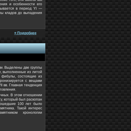
ения и особенности его
дывается в период YI —
ппы кладов до выпадения
¤ Подробнее
ми. Выделены две группы
, выполненные из литой
е фибулы, состоящие из
хронизируется с вещами
VII вв. Главная тенденция
товления.
ечных. В этом отношении
у, который был раскопан
прошедшие 100 лет было
мятника. Такой интерес
мятником хронологии