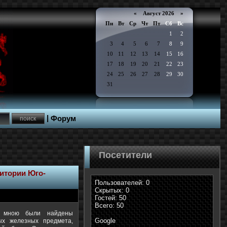
«
Август 2026 »
Пн
Вт
Ср
Чт
Пт
Сб
Вс
1
2
3
4
5
6
7
8
9
10
11
12
13
14
15
16
17
18
19
20
21
22
23
24
25
26
27
28
29
30
31
|
Форум
Посетители
ритории Юго-
Пользователей: 0
Скрытых: 0
Гостей: 50
Всего: 50
а мною были найдены
Google
ых железных предмета,