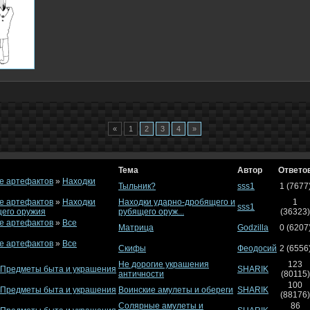
«
1
2
3
4
»
Тема
Автор
Ответо
е артефактов
»
Находки
Тыльник?
sss1
1 (7677
е артефактов
»
Находки
Находки ударно-дробящего и
1
sss1
щего оружия
рубящего оруж...
(36323)
е артефактов
»
Все
Матрица
Godzilla
0 (6207
е артефактов
»
Все
Скифы
Феодосий
2 (6556
Не дорогие украшения
123
Предметы быта и украшения
SHARIK
античности
(80115)
100
Предметы быта и украшения
Воинские амулеты и обереги
SHARIK
(88176)
Солярные амулеты и
86