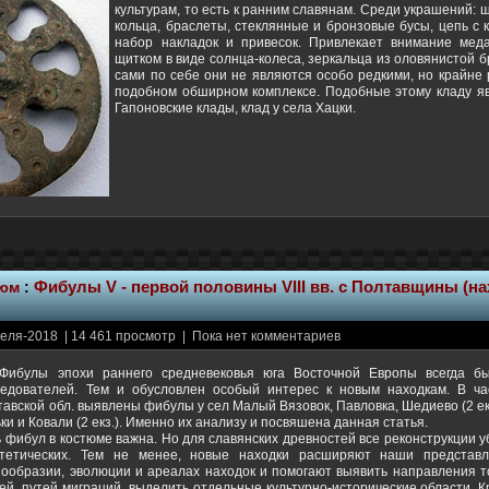
культурам, то есть к ранним славянам. Среди украшений:
кольца, браслеты, стеклянные и бронзовые бусы, цепь с 
набор накладок и привесок. Привлекает внимание мед
щитком в виде солнца-колеса, зеркальца из оловянистой 
сами по себе они не являются особо редкими, но крайне 
подобном обширном комплексе. Подобные этому кладу я
Гапоновские клады, клад у села Хацки.
тюм
:
Фибулы V - первой половины VIII вв. с Полтавщины (на
еля-2018 | 14 461 просмотр | Пока нет комментариев
Фибулы эпохи раннего средневековья юга Восточной Европы всегда б
ледователей. Тем и обусловлен особый интерес к новым находкам. В ча
авской обл. выявлены фибулы у сел Малый Вязовок, Павловка, Шедиево (2 екз.)
ки и Ковали (2 екз.). Именно их анализу и посвяшена данная статья.
 фибул в костюме важна. Но для славянских древностей все реконструкции 
отетических. Тем не менее, новые находки расширяют наши представл
нообразии, эволюции и ареалах находок и помогают выявить направления т
ей, путей миграций, выделить отдельные культурно-исторические области. К