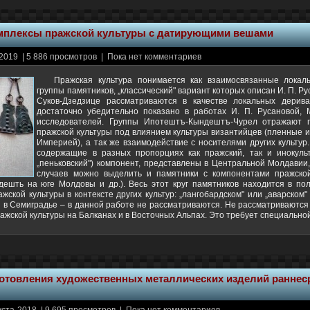
мплексы пражской культуры с датирующими вешами
2019 | 5 886 просмотров | Пока нет комментариев
Пражская культура понимается как взаимосвязанные локал
группы памятников, „классический" вариант которых описан И. П. Р
Суков-Дзедзице рассматриваются в качестве локальных дерива
достаточно убедительно показано в работах И. П. Русановой, М
исследователей. Группы Ипотештъ-Кындештъ-Чурел отражают 
пражской культуры под влиянием культуры византийцев (пленные 
Империей), а так же взаимодействие с носителями других культу
содержащие в разных пропорциях как пражский, так и инокуль
„пеньковский") компонент, представлены в Центральной Молдавии
случаев можно выделить и памятники с компонентами пражско
дешть на юге Молдовы и др.). Весь этот круг памятников находится в п
ской культуры в контексте других культур: „лангобардском" или „аварском"
в Семиградье – в данной работе не рассматриваются. Не рассматриваются
ажской культуры на Балканах и в Восточных Альпах. Это требует специально
готовления художественных металлических изделий раннес