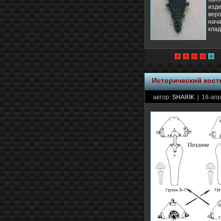
изд
вер
нач
клад
Исторический кос
автор:
SHARIK
| 18-апр