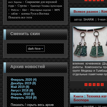
Снаряжение для верховой
вост. Европы
езды
Стрелы
Транспорт Техника Артиллерия
меч
Фибула
Щит
Ювелирные изделия
Всякое разное
:
Ко
сабля
шлемы Руси и Востока
Показать все теги
автор:
SHARIK
| 9-мая-
Сменить скин
влияние кочевников (До
Архив новостей
работы. Компоненты праж
групп Медиаш и Гымбаш 
отдельные памятники пр
Февраль 2020 (4)
Декабрь 2019 (8)
Май 2019 (8)
Август 2018 (8)
Апрель 2018 (8)
Книги
:
Техника из
Февраль 2018 (8)
Боспора
Показать / скрыть весь архив