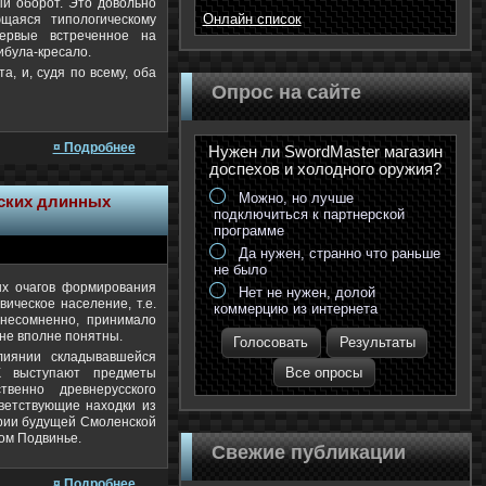
й оборот. Это довольно
Онлайн список
щаяся типологическому
первые встреченное на
ибула-кресало.
а, и, судя по всему, оба
Опрос на сайте
¤ Подробнее
Нужен ли SwordMaster магазин
доспехов и холодного оружия?
Можно, но лучше
нских длинных
подключиться к партнерской
программе
Да нужен, странно что раньше
не было
ых очагов формирования
Нет не нужен, долой
вическое население, т.е.
коммерцию из интернета
 несомненно, принимало
а не вполне понятны.
Голосовать
Результаты
лиянии складывавшейся
Все опросы
К выступают предметы
твенно древнерусского
ветствующие находки из
ории будущей Смоленской
ком Подвинье.
Свежие публикации
¤ Подробнее