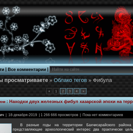
|
|
ти
Все комментарии
»
Облако тегов
» Фибула
«
1
2
3
4
»
тюм
:
Находки двух железных фибул хазарской эпохи на тер
ич
| 18-декабря-2019 | 1 266 666 просмотров | Пока нет комментариев
В разные годы на территории Бахчисарайского район
представляющие археологический интерес два практически цел