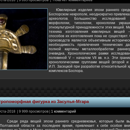
уста-2018 | 9 695 просмотров | Пока нет комментариев
Ювелирные изделия эпохи раннего средн
Боспорском некрополе, неоднократно привлека
археологов. Большинство исследований
морфологии, типологии, хронологии укра
этнокультурной принадлежности этих вещей. М
техника изготовления ювелирных вещей 
способов их изготовления пока не существует.
производств является объективным историчес
необходимость привлечения технических д
полной картины металлообработки раннес
очевидна. Хронологические рамки исследов
половиной V – началом VII вв. н.э. Эти гран
хронологическими группами вещей (второй и
И.П. Засецкой при разработке относительной 
комплексов Боспора.
тропоморфная фигурка из Засулья-Мгара
уста-2018 | 9 999 просмотров |
1 комментарий
Среди ряда вещей эпохи раннего средневековья, которые были в
Полтавской области за последнее время, привлекает к себе особое в