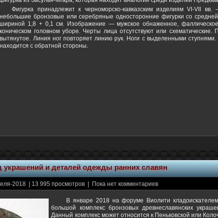
фигурка из Засулья-Мгара, которая находит аналогии среди изделий Предкав
Фигурка принадлежит к черноморско-кавказским изделиям VI-VII вв.
небольшие бронзовые или серебряные односторонние фигурки со средней 
шириной 1,8 + 0,1 см. Изображение — мужское обнаженное, фаллическое.
коническом головном уборе. Черты лица отсутствуют или схематические.
вытянутое. Линия ног повторяет линию рук. Ноги с выделенными ступнями
находится с обратной стороны.
д украшений и деталей одежды ранних славян
еля-2018 | 13 995 просмотров | Пока нет комментариев
В январе 2018 на форуме Виолити кладоискателем
большой комплекс бронзовых древнеславянских украше
Данный комплекс может относится к Пеньковской или Коло