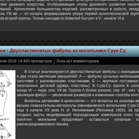
елия древнего искусства, отображающие этапы духовного развития насел
ований. Хронология большинства изделий, рассмотренных в работе, укла
ала YIII вв. — от начала формирования убора первой хронологической гру
ов второй группы. Только находки из Ковалей бытуют в V - начале VI в.
тюм
:
Двупластинчатые фибулы из могильника Суук-Су
еля-2018 | 8 465 просмотров | Пока нет комментариев
В статье анализируются двупластинчатые фибулы с накладка
и два этапа эволюции украшений: А — фибулы цельные небольшие
заготовки с раскованными пластинами; Б — крупные составны
склепанных деталей (дужка, пластины). В Суук-Су группа Б син
конца VI — перв. пол. VII вв. Группа А более ранняя, сер. VI - нач. 
эволюции фибул — увеличение размеров и изменение способа изго
Вопросы датировки в археологии — это вопросы из разряда в
весьма показательны материалы южнокрымского могильника Суук-С
еще в начале ХХ века Н. И. Репниковым (Репников 1906). За 
создано шесть модификаций периодизации комплексов этого па
понятен: могильник продолжает оставаться опорным па
раннесредневекового Крыма.