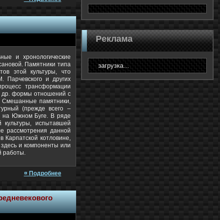
Реклама
ьные и хронологические
усановой. Памятники типа
загрузка...
тов этой культуры, что
. Парчевского и других
процесс трансформации
и др. формы отношений с
р. Смешанные памятники,
турный (прежде всего –
, на Южном Буге. В ряде
й культуры, испытавшей
оле рассмотрения данной
 в Карпатской котловине,
 здесь и компоненты или
й работы.
¤ Подробнее
редневекового