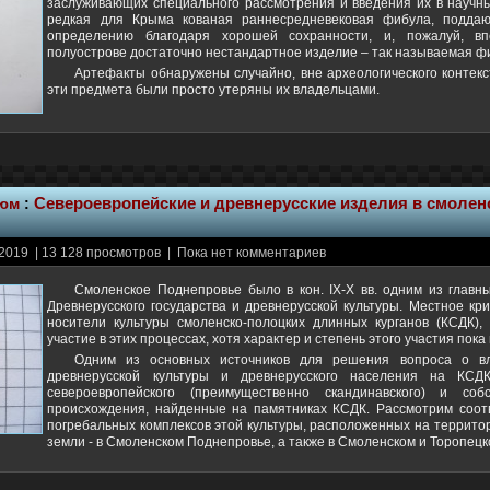
заслуживающих специального рассмотрения и введения их в научны
редкая для Крыма кованая раннесредневековая фибула, поддаю
определению благодаря хорошей сохранности, и, пожалуй, в
полуострове достаточно нестандартное изделие – так называемая ф
Артефакты обнаружены случайно, вне археологического контекст
эти предмета были просто утеряны их владельцами.
тюм
:
Североевропейские и древнерусские изделия в смоле
2019 | 13 128 просмотров | Пока нет комментариев
Смоленское Поднепровье было в кон. IX-X вв. одним из главн
Древнерусского государства и древнерусской культуры. Местное кри
носители культуры смоленско-полоцких длинных курганов (КСДК),
участие в этих процессах, хотя характер и степень этого участия пок
Одним из основных источников для решения вопроса о в
древнерусской культуры и древнерусского населения на КСД
североевропейского (преимущественно скандинавского) и собс
происхождения, найденные на памятниках КСДК. Рассмотрим соот
погребальных комплексов этой культуры, расположенных на террит
земли - в Смоленском Поднепровье, а также в Смоленском и Торопец