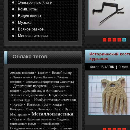
Электронные Книги
Комп. игры
Видео клипы
Музыка
Всякое разное
Магазин истории
Исторический кос
Облако тегов
курганах
автор:
SHARIK
| 9-мая-
Боевой топор
Амулеты и обереги
Бацинет
Боевые ножи
Булава Кистень
Великие
сражения
Геральдика Вексиллология Сфагистика
Датирующие предметы
Древнерусский
Древний мир и Античность
костюм
Жизнь в средневековье
Загадки истории
Изобразительные источники
Золотая Орда
Киевская Русь
Каганат
Кинжал
Кольчуга
Копья
Ламелляр
Латы
Лук
Металлопластика
Мастерская
Наручи
Нашествие монголов
Предметы
христианского культа
Русский доспех
Скандинавистика и викинги
Скифы
Славяне