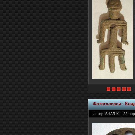
Фотогалереи
:
Кла
автор:
SHARIK
| 23-апр