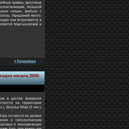
 шейные гривны, височные
колокольчиками, большой
альон «клык», фибула с
бронзы. Украшений много,
редко они встречаются в
вляются Мартыновский и
¤ Подробнее
ходки начала 2000-
ыли в центре внимания
стности, на территории
, Засулье-Мгар (3 екз.),
убора остаются на уровне
ения о типологическом
орговых и экономических
роме того, они важны как