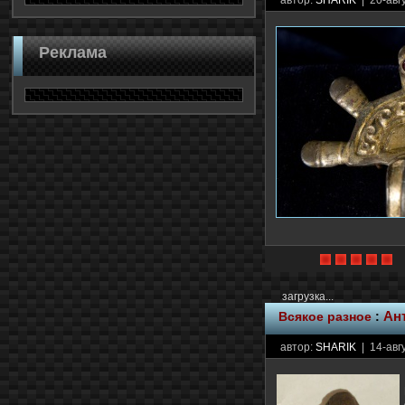
автор:
SHARIK
| 20-авг
Реклама
загрузка...
Всякое разное
:
Ан
автор:
SHARIK
| 14-авг