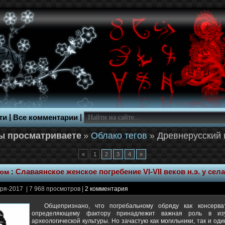
|
|
ти
Все комментарии
»
Облако тегов
» Древнерусский 
«
1
2
3
4
»
тюм
:
Славаянское женское погребение VI-VII веков н.э. у сел
ря-2017 | 7 968 просмотров |
2 комментария
Общепризнано, что погребальному обряду как консерва
определяющему фактору принадлежит важная роль в из
археологической культуры. Но зачастую как могильники, так и о