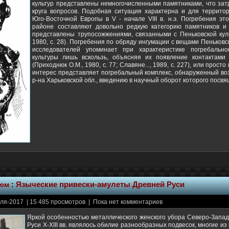
культур представлены немногочисленными памятниками, что за
круга вопросов. Подобная ситуация характерна и для террито
Юго-Восточной Европы в V - начале VIII в. н.э. Погребения эт
районе составляют довольно редкую категорию памятников и
представлены трупосожжениями, связанными с Пеньковской кул
1980, с. 28). Погребения по обряду ингумации с вещами Пеньков
исследователей упоминает при характеристике погребально
культуры лишь вскользь, объясняя их появление контактами
(Приходнюк О.М., 1980, с. 77; Славяне..., 1989, с. 227), или прост
интерес представляет погребальный комплекс, обнаруженный воз
р-на Харьковской обл., введению в научный оборот которого посв
тюм
:
Языческие привески-амулеты Древней Руси
ля-2017 | 15 485 просмотров | Пока нет комментариев
Яркой особенностью металлического женского убора Северо-Запа
Руси X-XIII вв. являлось обилие разнообразных подвесок, многие из