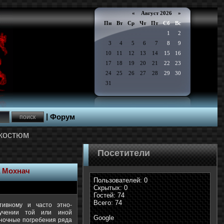
«
Август 2026 »
Пн
Вт
Ср
Чт
Пт
Сб
Вс
1
2
3
4
5
6
7
8
9
10
11
12
13
14
15
16
17
18
19
20
21
22
23
24
25
26
27
28
29
30
31
|
Форум
костюм
Посетители
а Мохнач
Пользователей: 0
Скрытых: 0
Гостей: 74
Всего: 74
тивному и часто этно-
учении той или иной
Google
диночные погребения ряда