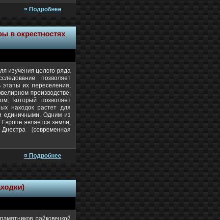
¤ Подробнее
ры в окрестностях
ля изучения целого ряда
следование позволяет
 этапы их переселения,
ювелирном производстве.
ом, который позволяет
ных находок растет для
и единичными. Одним из
 Европе является земли,
Днестра (современная
¤ Подробнее
аходки)
 памятников райковецкой