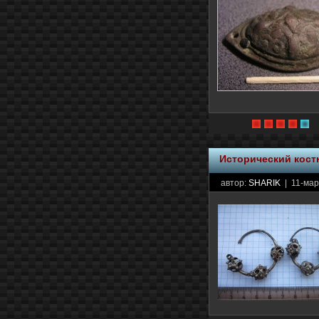
Исторический кос
автор:
SHARIK
| 11-мар