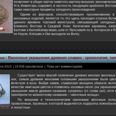
позволяют в общих чертах наметить картину внешних экономических
XI в, Инвентарь содержит, в частности, продукцию арабского Восток
также некоторые предметы западного происхождения.
Одним из факторов, способствовавших проникновению в
иноземных изделий, является то, что здесь проходил отрезок Волж
данного времени торговой магистрали, связывающей западные
Ближнего Востока и Средней Азии. Купеческие караваны, нап
Балтики к Каспийскому морю, шли от Ярославля по р. Которосли к Р
по Нерли, Клязьме и Оке выходили на Волгу.
тюм
:
Височные украшения древних славян - хронология, ти
та-2015 | 18 838 просмотров | Пока нет комментариев
Существует много версий появления древних женских височных
них, самым древним женскими головными украшениями были цвет
вплетали в косы. Выйдя замуж, славянская женщина убирала волос
качестве имитации цветов и появились носимые около уха украшения
украшения имели древнее название «усерязь» (от слова ухо), хотя
приобрели по кабинетному названию – «височные кольца».
По внешним и технологическим признакам височные коль
проволочные, бусинные, в которой выделяется подгруппа ложнобусе
и лопастные.