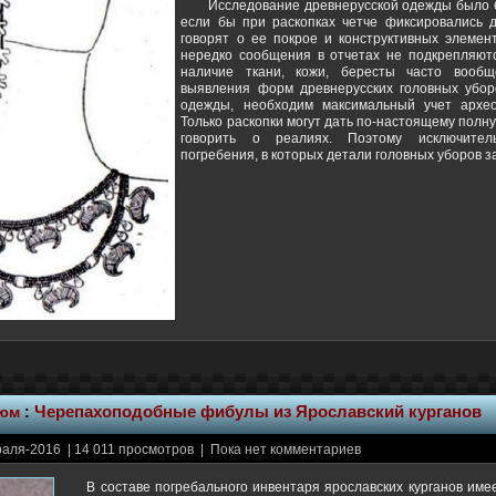
Исследование древнерусской одежды было 
если бы при раскопках четче фиксировались 
говорят о ее покрое и конструктивных элемен
нередко сообщения в отчетах не подкрепляют
наличие ткани, кожи, бересты часто вооб
выявления форм древнерусских головных убор
одежды, необходим максимальный учет архео
Только раскопки могут дать по-настоящему полн
говорить о реалиях. Поэтому исключите
погребения, в которых детали головных уборов за
тюм
:
Черепахоподобные фибулы из Ярославский курганов
аля-2016 | 14 011 просмотров | Пока нет комментариев
В составе погребального инвентаря ярославских курганов име