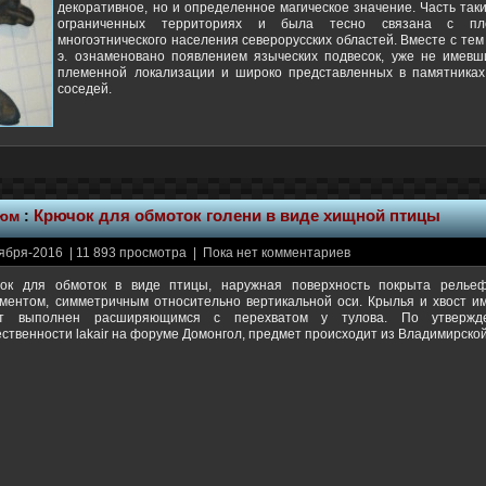
декоративное, но и определенное магическое значение. Часть так
ограниченных территориях и была тесно связана с пл
многоэтнического населения северорусских областей. Вместе с тем 
э. ознаменовано появлением языческих подвесок, уже не имев
племенной локализации и широко представленных в памятниках
соседей.
тюм
:
Крючок для обмоток голени в виде хищной птицы
ября-2016 | 11 893 просмотра | Пока нет комментариев
ок для обмоток в виде птицы, наружная поверхность покрыта рель
ментом, симметричным относительно вертикальной оси. Крылья и хвост им
ст выполнен расширяющимся с перехватом у тулова. По утвержде
ственности lakair на форуме Домонгол, предмет происходит из Владимирской