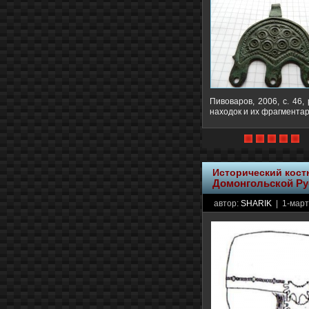
Пивоваров, 2006, с. 46,
находок и их фрагмента
Исторический кос
Домонгольской Ру
автор:
SHARIK
| 1-март