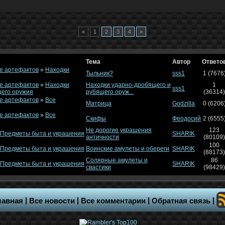
«
1
2
3
4
»
Тема
Автор
Ответо
е артефактов
»
Находки
Тыльник?
sss1
1 (7676
е артефактов
»
Находки
Находки ударно-дробящего и
1
sss1
щего оружия
рубящего оруж...
(36314)
е артефактов
»
Все
Матрица
Godzilla
0 (6206
е артефактов
»
Все
Скифы
Феодосий
2 (6555
Не дорогие украшения
123
Предметы быта и украшения
SHARIK
античности
(80109)
100
Предметы быта и украшения
Воинские амулеты и обереги
SHARIK
(88173)
Солярные амулеты и
86
Предметы быта и украшения
SHARIK
свастики
(98429)
|
|
|
|
лавная
Все новости
Все комментарии
Обратная связь