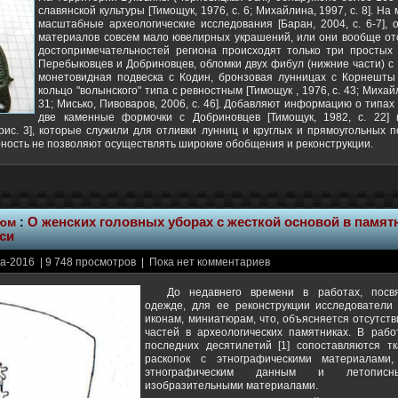
славянской культуры [Тимощук, 1976, с. 6; Михайлина, 1997, с. 8]. Н
масштабные археологические исследования [Баран, 2004, с. 6-7],
материалов совсем мало ювелирных украшений, или они вообще отс
достопримечательностей региона происходят только три простых 
Перебыковцев и Добриновцев, обломки двух фибул (нижние части) с 
монетовидная подвеска с Кодин, бронзовая лунницах с Корнешты
кольцо "волынского" типа с ревностным [Тимощук , 1976, с. 43; Михайли
31; Мисько, Пивоваров, 2006, с. 46]. Добавляют информацию о типа
две каменные формочки с Добриновцев [Тимощук, 1982, с. 22] 
 рис. 3], которые служили для отливки лунниц и круглых и прямоугольных 
рность не позволяют осуществлять широкие обобщения и реконструкции.
тюм
:
О женских головных уборах с жесткой основой в памят
си
а-2016 | 9 748 просмотров | Пока нет комментариев
До недавнего времени в работах, посв
одежде, для ее реконструкции исследователи
иконам, миниатюрам, что, объясняется отсутст
частей в археологических памятниках. В раб
последних десятилетий [1] сопоставляются тк
раскопок с этнографическими материалами
этнографическим данным и летопис
изобразительными материалами.