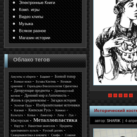
Электронные Книги
Комп. игры
Видео клипы
Музыка
Всякое разное
Магазин истории
Облако тегов
Боевой топор
Амулеты и обереги
Бацинет
Боевые ножи
Булава Кистень
Великие
сражения
Геральдика Вексиллология Сфагистика
Датирующие предметы
Древнерусский
Древний мир и Античность
костюм
Жизнь в средневековье
Загадки истории
Изобразительные источники
Золотая Орда
Киевская Русь
Исторический кос
Каганат
Кинжал
Кольчуга
Копья
Ламелляр
Латы
Лук
Металлопластика
Мастерская
автор:
SHARIK
| 4-апре
Наручи
Нашествие монголов
Предметы
христианского культа
Русский доспех
Скандинавистика и викинги
Скифы
Славяне