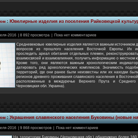
тюм
:
Ювелирные изделия из поселения Райковецкой культу
еля-2016 | 8 892 просмотра | Пока нет комментариев
Средневековые ювелирные изделия является важным источником д
вопросов из прошлого населения Восточной Европы. Их ис
проследить ареал обитания отдельных племен, реконструировать
взаимосвязей и взаимовлияния, получить информацию о местном 
Кроме того, они являются важным хронологическим индикатор
датировать ряд археологических комплексов. Значимость подоб
территорий, где они ранее были неизвестны или их находки был
регионов древнего проживания славянского населения в Восточной
расположенные в междуречье Верхнего Прута и Среднего 
Черновицкая обл. Украина).
тюм
:
Украшения славянского населения Буковины (новые н
еля-2016 | 9 868 просмотров | Пока нет комментариев
На территории Буковины (Черновицкая обл.) обнаружено более 160