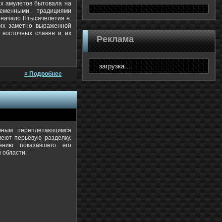
их амулетов бытовала на
еменными традициями
начало II тысячелетия н.
ших заметно выраженной
 восточных славян и их
Реклама
загрузка...
¤ Подробнее
ефным переплетающимся
еют перьевую разделку.
нию показавшего его
 области.