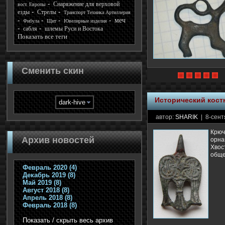
Снаряжение для верховой
вост. Европы
езды
Стрелы
Транспорт Техника Артиллерия
меч
Фибула
Щит
Ювелирные изделия
сабля
шлемы Руси и Востока
Показать все теги
Сменить скин
Исторический кос
автор:
SHARIK
| 8-сент
Крюч
Архив новостей
орна
Хво
обще
Февраль 2020 (4)
Декабрь 2019 (8)
Май 2019 (8)
Август 2018 (8)
Апрель 2018 (8)
Февраль 2018 (8)
Показать / скрыть весь архив