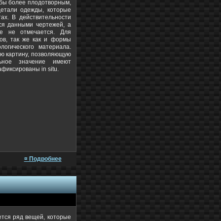
бы более плодотворным,
детали одежды, которые
тах. В действительности
ся данными чертежей, а
ще не отмечается. Для
ов, так же как и формы
логического материала.
ую картину, позволяющую
льное значение имеют
фиксированы in situ.
¤ Подробнее
ется ряд вещей, которые