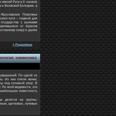
 связей Руси в X -начале
а и Волжской Болгарии, а
 Ярославское Поволжье
ского пути – главной для
 государства с рынками
равлявшиеся от берегов
остовскому озеру и далее
¤ Подробнее
пология, символика
 украшений. По одной из
ы. Из них плели венки,
ы под головной убор. В
. По всей видимости, эти
 наибольшую известность
ца делятся на группы:
нные, щитковые, лучевые