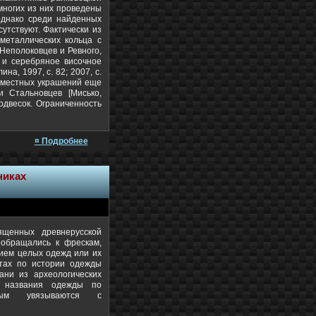
а многих из них проведены
 однако среди найденных
утствуют. Фактически из
металлических кольца с
Неполоковцев и Ревного,
 и серебряное височное
на, 1997, с. 82; 2007, с.
х местных украшений еще
и Стальновцев [Мисько,
подвесок. Ограниченность
¤ Подробнее
никах
ященных древнерусской
 обращались к фрескам,
вием целых одежд или их
отах по истории одежды
ани из археологических
, названия одежды по
ным увязываются с