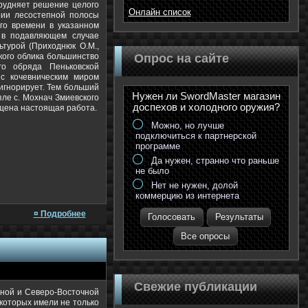
трудняет решение целого
Онлайн список
рии лесостепной полосы
ого времени в указанном
 в подавляющем случае
ьтурой (Приходнюк О.М.,
ского облика большинство
Опрос на сайте
го обряда Пеньковской
 с кочевническим миром
о игнорирует. Тем больший
Нужен ли SwordMaster магазин
ле с. Мохнач Змиевского
доспехов и холодного оружия?
ящена настоящая работа.
Можно, но лучше
подключиться к партнерской
программе
Да нужен, странно что раньше
не было
Нет не нужен, долой
коммерцию из интернета
¤ Подробнее
Голосовать
Результаты
Все опросы
Свежие публикации
дной и Северо-Восточной
 которых имели не только