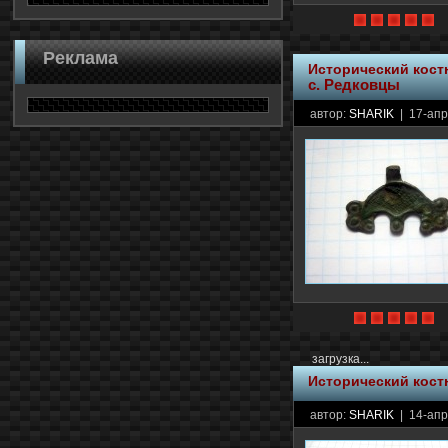
Реклама
Исторический кос
с. Редковцы
автор:
SHARIK
| 17-апр
загрузка...
Исторический кос
автор:
SHARIK
| 14-апр