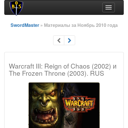
Toggle
navigation
SwordMaster
» Материалы за Ноябрь 2010 года
Warcraft III: Reign of Chaos (2002) и
The Frozen Throne (2003). RUS