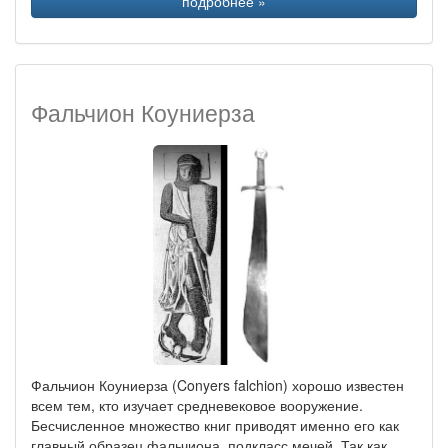
подробнее »
Фальчион Коуниерза
Фальчион Коуниерза (Conyers falchion) хорошо известен
всем тем, кто изучает средневековое вооружение.
Бесчисленное множество книг приводят именно его как
главный образец фальчиона, подкласс мечей. Так как