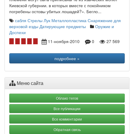
Киевской губернии. в которых вместе с покойником
погребены остовы убитых лошадей?». Бегло...
сабля
Стрелы
Лук
Металлопластика
Снаряжение для
верховой езды
Датирующие предметы
Оружие и
Доспехи
11-ноября-2010
0
27 569
подробнее »
Меню сайта
Облако тегов
Все публикации
Все комментарии
Обратная связь