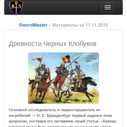
Toggle
navigation
SwordMaster
» Материалы за 11.11.2010
Древности Черных Клобуков
Основной исследователь и первооткрыватель их
погребений — Н. Е. Бранденбург первый задался этим
вопросом, поставив его заглавием своей статьи: «Какому
племени могут быть приписаны те из языческих могил