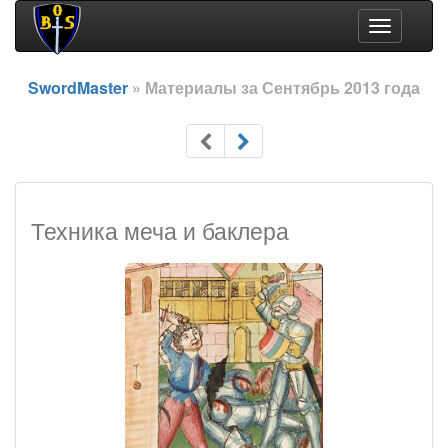
Toggle
navigation
SwordMaster
» Материалы за Сентябрь 2013 года
Техника меча и баклера