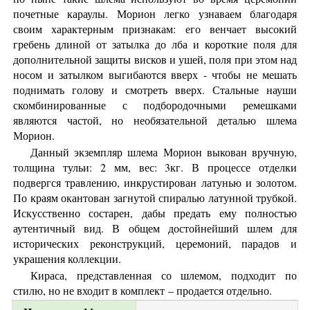
почетные караулы. Морион легко узнаваем благодаря
своим характерным признакам: его венчает высокий
гребень длиной от затылка до лба и короткие поля для
дополнительной защиты висков и ушей, поля при этом над
носом и затылком выгибаются вверх - чтобы не мешать
поднимать голову и смотреть вверх. Стальные науши
скомбинированные с подбородочными ремешками
являются частой, но необязательной деталью шлема
Морион.
Данный экземпляр шлема Морион выкован вручную,
толщина тульи: 2 мм, вес: 3кг. В процессе отделки
подвергся травлению, инкрустирован латунью и золотом.
По краям окантован загнутой спиралью латунной трубкой.
Искусственно состарен, дабы предать ему полностью
аутентичный вид. В общем достойнейший шлем для
исторических реконструкций, церемоний, парадов и
украшения коллекции.
Кираса, представленная со шлемом, подходит по
стилю, но не входит в комплект – продается отдельно.