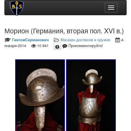
Toggle
navigation
Морион (Германия, вторая пол. XVI в.)
ГжегожСерманович
Магазин доспехов и оружия
4-
января-2014
10 841
Прокомментируйте!