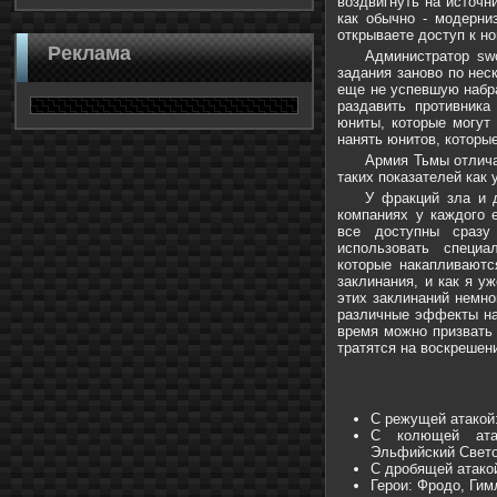
воздвигнуть на источн
как обычно - модерни
открываете доступ к н
Реклама
Администратор swo
задания заново по нес
еще не успевшую набра
раздавить противника
юниты, которые могут
нанять юнитов, которы
Армия Тьмы отлича
таких показателей как 
У фракций зла и 
компаниях у каждого 
все доступны сразу
использовать специ
которые накапливаютс
заклинания, и как я у
этих заклинаний немно
различные эффекты на 
время можно призвать 
тратятся на воскрешен
С режущей атакой:
С колющей атак
Эльфийский Свето
С дробящей атако
Герои: Фродо, Гим