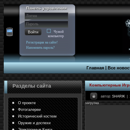
Панель управления
Чужой
Войти
компьютер
Регистрация на сайте!
Напомнить пароль?
|
Главная
Все новос
Компьютерные Иг
Разделы сайта
автор:
SHARIK
| 
О проекте
загрузка...
Фотогалереи
Исторический костюм
Оружие и доспехи
Электронные Книги