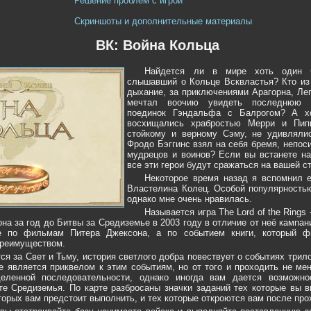
Решение проблем с игрой
Скриншоты и дополнительные материалы
ВК: Война Кольца
Найдется ли в мире хоть один ч
слышавший о Кольце Всквластья? Кто из 
дыхание, за приключениями Арагорна, Ле
мечтал воочию увидеть последнюю 
поединок Гэндальфа с Балрогом? А х
восхищались храбростью Мерри и Пипи
стойкому и верному Сэму, не удивляли
Фродо Бэггинс взял на себя бремя, непо
мудрецов и воинов? Если вы встанете на
все эти герои будут сражаться на вашей с
Некоторое время назад я вспомнил 
Властелина Колец. Особой популярностью
однако мне очень нравилась.
Называется игра The Lord of the Rings 
на за год до Битвы за Средиземье в 2003 году в отличие от неё кампа
е по фильмам Питера Джексона, а по событием книги, который ф
преимуществом.
ся за Свет и Тьму, история светлого добра повествует о событиях трил
 является приквелом к этим событиям, но от того и проходить не ме
еленной последовательности, однако иногда вам дается возможно
рте Средиземья. По карте разбросаны значки заданий тех которые вы 
которых вам предстоит выполнить, и тех которые откроются вам после пр