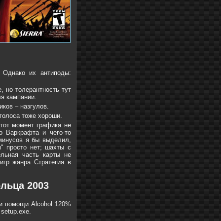
 Однако их антиподы:
, но толерантность тут
ля кампании.
ков – назгулов.
 голоса тоже хороши.
 тот момент графика не
о Варкрафта и чего-то
 минусов я бы выделил,
я" просто нет; шахты с
льная часть карты не
 игр жанра Стратегия в
ольца 2003
и помощи Alcohol 120%
setup.exe.