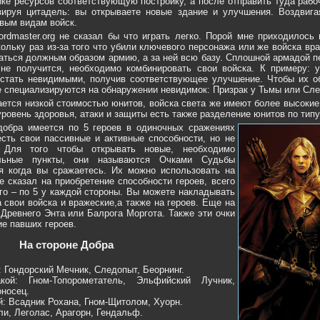
ике ресурсов соответствующую постройку, а после отправить туда рабо
зируя цитадель: вы открываете новые здание и улучшения. Воздвига
овым видам войск.
rdmaster.org не сказал бы что играть легко. Порой мне приходилось
кольку раз из-за того что убили ключевого персонажа или же войска вр
ться должным образом армию, а за ней всю базу. Сплошной армадой п
 не получится, необходимо комбинировать свои войска. К примеру: 
 стать невидимыми, получив соответствующее улучшение. Чтобы их о
е специализируются на обнаружении невидимок: Призрак у Тьмы или Сле
ется низкой стоимостью юнитов, войска света же имеют более высокие
уровень здоровья, атаки и защиты есть также разделение юнитов по тип
добра имеется по 5 героев в одиночных сражениях
есть свои пассивные и активные способности, но не
 Для того чтобы открывать новые, необходимо
альные пункты, они называются Очками Судьбы
я когда вы сражаетесь. Их можно использовать на
же сказал на приобретение способности героев, всего
го – по 5 у каждой стороны. Вы можете накладывать
свои войска и вражеские,а также на героев. Еще на
Древнего Энта или Балрога Моргота. Также эти очки
ие павших героев.
На стороне Добра
 Гондорский Мечник, Следопыт, Беорнинг.
ой: Гном-Топорометатель, Эльфийский Лучник,
носец.
й: Всадник Рохана, Гном-Щитолом, Хуорн.
ли, Леголас, Арагорн, Гендальф.