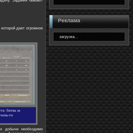
задачу. Задания бывают
Реклама
.
 которой дает огромное
загрузка...
а: битва за
очень-то
их добычи необходимо