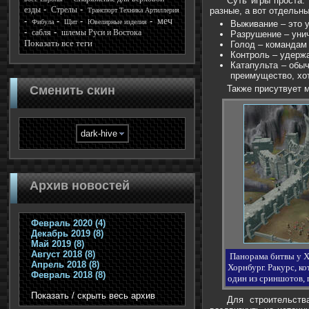
Суть игры проста:
езды
Стрелы
разные, а вот отдельн
Транспорт Техника Артиллерия
меч
Фибула
Щит
Ювелирные изделия
Выживание – это 
сабля
шлемы Руси и Востока
Разрушение – унич
Показать все теги
Голод – командам 
Контроль – удерж
Катапульта – обыч
преимущество, хот
Сменить скин
Также присутвует м
Архив новостей
Февраль 2020 (4)
Декабрь 2019 (8)
Май 2019 (8)
Август 2018 (8)
Панорама битвы у Х
Апрель 2018 (8)
Хорнбург. Ракурс, ко
Февраль 2018 (8)
один из сриншотов,
Показать / скрыть весь архив
Для строительств