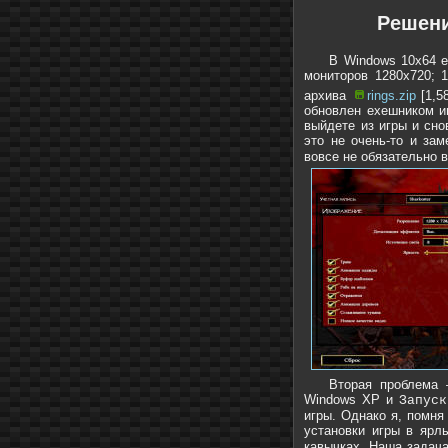
Решени
В Windows 10х64 е
мониторов 1280x720; 1
архива
rings.zip
[1,58
обновлен exeшником иг
выйдете из игры и сно
это не очень-то и за
вовсе не обязательно 
Вторая проблема 
Windows XP и
Запус
игры. Однако я, помня
установки игры в ярл
кавычках. Наша задача