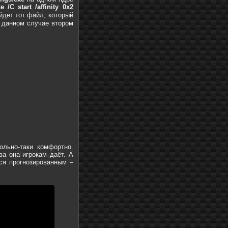
/C start /affinity 0x2
йдет тот файл, который
в данном случае втором
ольно-таки комфортно.
ва она игрокам даёт. А
лся прогнозированным –