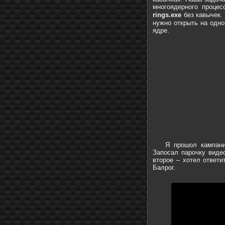
многоядерного процес
rings.exe
без кавычек
нужно открыть на одно
ядре.
Я прошол кампани
Запосал парочку видео
второе – хотел ответи
Балрог.