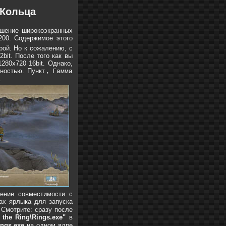
 Кольца
ешение широкоэкранных
1200. Содержимое этого
ой. Но к сожалению, с
bit. После того как вы
280x720 16bit. Однако,
ьностью. Пункт
Гамма
.
ение совместимости с
ах ярлыка для запуска
 Смотрите: сразу после
the Ring\Rings.exe"
в
ings.exe
на одном ядре