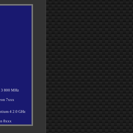
m 3 800 MHz
eon 7xxx
ntium 4 2.0 GHz
on 8xxx