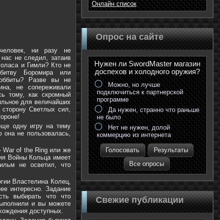
Онлайн список
Опрос на сайте
еловек, ни разу не
нас не следил, затаив
Нужен ли SwordMaster магазин
голаса и Гимли? Кто не
доспехов и холодного оружия?
битву Боромира или
оббиты? Разве вы не
Можно, но лучше
на, не сопереживали
подключиться к партнерской
сь тому, как скромный
программе
сильное для величайших
 сторону Светлых сил,
Да нужен, странно что раньше
тороне!
не было
еще одну игру на тему
Нет не нужен, долой
 она не пользовалась,
коммерцию из интернета
- War of the Ring или же
Голосовать
Результаты
ния Войны Кольца имеет
Все опросы
ильм не осветил, что
огии Властелина Колец,
нее интересно. Задание
сть выбирать что что
Свежие публикации
выполнили и вы можете
охождения доступных.