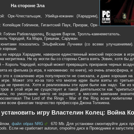
На стороне Зла
й: Орк-Члестальщик, Убийца-южанин (Харадрим),
 Копейщик Гоблинов, Гигантский Паук, Призрак, Орк-
й: Гоблин Рабовладелец, Всадник Варгов, Тролль-камнеметатель.
роль Чародей, Ка Мара, Гришнак, Саруман.
нитами показались Эльфийские Лучники (со всеми улучшениями).
е хороши.
а из народа Харадрим, наверное единственный женский персонаж в игре
на негритянка. Не ну могли бы со стороны Света взять Эовин, хотя бы д
 – Король Чародей, который может превращать призраков черных всадни
зята из фильма (а игра, я напоминаю: по книге), но очень атмосферна, и
е это к сожалению игра популярности не снискала, и даже хорошая на
 игре. Может это из-за того что многие идеи были взяты из третьег
ца не принесла. Хотя и реализованы эти идеи были как надо. Так из
тров в этой игре не существует и такой деятельности как "крипитьс
илы, по умолчанию никто не охраняет; в миссиях кампании значите
осоветовал The Lord of the Rings - War of the Ring всем любителям
акже всем фанатам творчество профессора Джона Толкиена.
 установить игру Властелин Колец: Война К
айлом,
файл образ NRG
670 Mb. Для установки смонтируйте диск пр
ols. Если не сработает autorun, откройте диск в Проводнике и запустите 