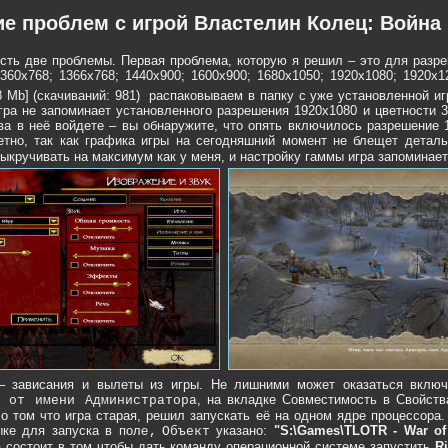
е проблем с игрой Властелин Колец: Война
сть две проблемы. Первая проблема, которую я решил – это для разр
360x768; 1366x768; 1440x900; 1600x900; 1680x1050; 1920x1080; 1920x
 Mb] (cкачиваний: 981)
распаковываем в папку с уже установленной игр
ра не запоминает установленного разрешения 1920x1080 и цветности 32
ва в неё войдете – вы обнаружите, что опять включилось разрешение 1
метно, так как графика игры на сегодняшний момент не блещет детал
выкручивать на максимум как у меня, и настройку гаммы игра запоминает
– зависания и вылеты из игры. Не лишними может оказаться включ
, на вкладке Совместимость в Свойств
к от имени Администратора
 о том что игра старая, решил запускать её на одном ядре процессора.
ыке для запуска в поле
указано:
"S:\Games\TLOTR - War of 
Объект
 состоит в том чтобы дать команду операционной системе запустить
R