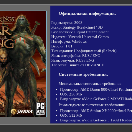
Официальная информация:
Год выпуска: 2003
Жанр: Strategy (Real-time) / 3D
Разработчик: Liquid Entertainment
Издатель: Vivendi Universal Games
Платформа: Windows
Версия: 1.01
Тип издания: Неофициальный (RePack)
Язык интерфейса: RUS / ENG
Язык озвучки: RUS / ENG
Таблeтка: Вшита от DEViANCE
Системные требования:
Минимальные системные требования:
Процессор: AMD Duron 800+/Intel Pentiu
ОЗУ: 256 Мб
Видеокарта: nVidia GeForce 2 MX/ATI Rad
Рекомендуемые системные требования:
Процессор: AMD Athlon XP 2000+/Intel Pe
ОЗУ: 512 Мб
Видеокарта: nVidia GeForce 3 Ti/ATI Rade