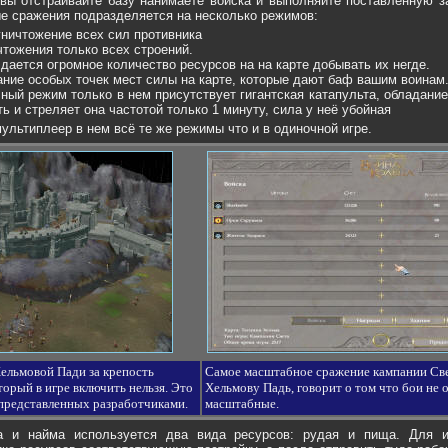
 вы отстраивайте базу нанимаете войска и выполняйте поставленную 
ые сражения подразделяется на несколько режимов:
уничтожение всех сил противника
тожения только всех строений.
дается огромное количество ресурсов на на карте добывать их негде.
ание особых точек мест силы на карте, которые дают баф вашим воинам
ный режим только в нем присутствует гигантская катапульта, обладание
ь и стреляет она частотой только 1 минуту, сила у неё убойная
ультиплеер в нем всё те же режимы что и в одиночной игре.
ельмовой Пади за крепость
Самое масштабное сражение кампании Свет
торый в игре включить нельзя. Это
Хельмову Падь, говорит о том что бои не 
 представленных разработчиками.
масштабные.
а и найма используется два вида ресурсов: рудая и пища. Для 