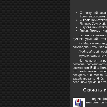
С режущей атако
Тролль-костолом.
С колющей атакой:
Лучник, Урук-Хай.
С дробящей атако
Герои: Голлум, Ко
Самым сильными ю
лучники урук-хай – тож
Ка Мара – охотниц
соблюдена и тем, что о
Любимый мой герой
Музыка хоть и не в
Но несмотря на вс
помогла популярности
особенного Война Коль
что: нейтральных монс
ресурсами и Места С
задействована. Я бы п
реальном времени а т
Скачать и
одним ф
или Daemon To