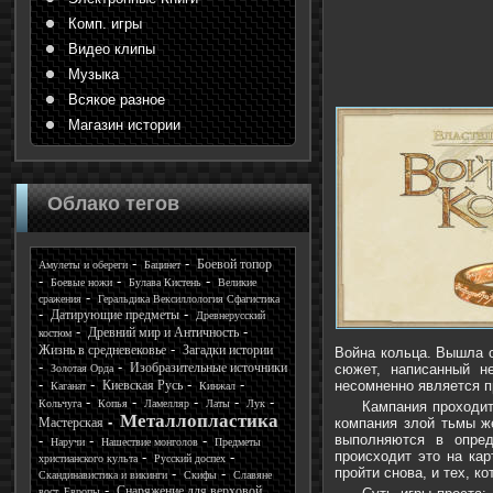
Комп. игры
Видео клипы
Музыка
Всякое разное
Магазин истории
Облако тегов
Боевой топор
Амулеты и обереги
Бацинет
Боевые ножи
Булава Кистень
Великие
сражения
Геральдика Вексиллология Сфагистика
Датирующие предметы
Древнерусский
Древний мир и Античность
костюм
Жизнь в средневековье
Загадки истории
Война кольца. Вышла о
Изобразительные источники
сюжет, написанный н
Золотая Орда
Киевская Русь
несомненно является 
Каганат
Кинжал
Кольчуга
Копья
Ламелляр
Латы
Лук
Кампания проходит
Металлопластика
Мастерская
компания злой тьмы же
выполняются в опред
Наручи
Нашествие монголов
Предметы
происходит это на ка
христианского культа
Русский доспех
пройти снова, и тех, 
Скандинавистика и викинги
Скифы
Славяне
Снаряжение для верховой
вост. Европы