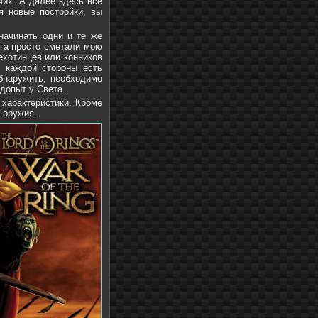
чих. А далее здесь все
я новые постройки, вы
 начинать одни и те же
ага просто сметали мою
ехотинцев или конников
у каждой стороны есть
бнаружить, необходимо
допыт у Света.
 характеристики. Кроме
у оружия.