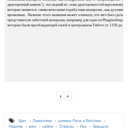
драгоценный камень"),  последний из  семи драгоценностей королевской вл
которые являются  символическими атрибутами монархии , как духовные, т
временные.  Наличие этого названия может означать, что меч был сделан дл
представителя тибетской монархии, например для одно из Phagmodrupa,  
которые были преобладающей силой в центральном Тибете от 1358 до  14
Щит
Ламелляр
шлемы Руси и Востока
Наручи
меч
сабля
Стрелы
Лук
Зерцало