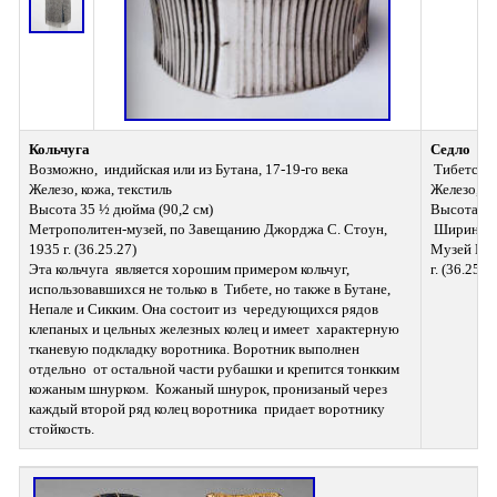
Кольчуга
Седло
Возможно,  индийская или из Бутана, 17-19-го века 
 Тибетское
Железо, кожа, текстиль 
Железо, зо
Высота 35 ½ дюйма (90,2 см) 
Высота 15 
Метрополитен-музей, по Завещанию Джорджа С. Стоун, 
 Ширина 1
1935 г. (36.25.27) 
Музей Мет
Эта кольчуга  является хорошим примером кольчуг, 
г. (36.25.58
использовавшихся не только в  Тибете, но также в Бутане, 
Непале и Сикким. Она состоит из  чередующихся рядов 
клепаных и цельных железных колец и имеет  характерную 
тканевую подкладку воротника. Воротник выполнен 
отдельно  от остальной части рубашки и крепится тонкким 
кожаным шнурком.  Кожаный шнурок, пронизаный через 
каждый второй ряд колец воротника  придает воротнику 
стойкость.