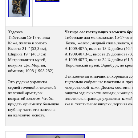
Уздечка
Четыре соответвующих элемента брон
Тибетская 15-17-го века 
Тибетские или монгольские, 15-17-го века
Кожа, железо и золото 
 Кожа,  железо, медный сплав, золото, шел
Высота 21  " (53,3 см), 
A.1909.407A, высота 18 ¼ дюйма (46,4 см)
Ширина 19 " (48,3 см) 
A.1909.407B-C, высота 29 дюймов (73,7 см
Метрополитен-музей, 
A.1909.407D, высота 24 ¼ дюйма (61,5  см
покупка  Дж. Морган, 
 Королевский музей, Эдинбург, по креди
обменом, 1998 (1998.282)
Эти элементы отличаются хорошим состоя
Это уздечка украшена  
тщательно собранные пластины и  прекра
серией точеной и тисненой 
лакированной  кожи. Доспех состоитт из pe
железной арматуры 
защиты задней части лошади, и концовки 
покрытой золотом. Чтобы  
пластинок и границы украшены  кожей и о
придать орнаменту большую 
яка и  текстильные шнурки, верхняя окан
глубину часть его нанесена 
на железную  основу.