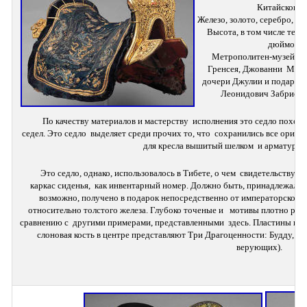
Китайского п
Высота, в том числе текст
дюймов (6
 Метрополитен-музей, покупка Дж. Моргана, по завещанию  Стивен В. 
Гренсея, Джованни  Моро
дочери Джулии и подарена
Леонидович Забриски, 
По качеству материалов и мастерству  исполнения это седло похож
седел. Это седло  выделяет среди прочих то, что  сохранились все ориги
для кресла вышитый шелком  и арматурны
Это седло, однако, использовалось в Тибете, о чем  свидетельствует
каркас сиденья,  как инвентарный номер. Должно быть, принадлежало т
возможно, получено в подарок непосредственно от императорского  д
относительно толстого железа. Глубоко точеные и   мотивы плотно расп
сравнению с  другими примерами, представленными  здесь. Пластины покр
слоновая кость в центре представляют Три Драгоценности: Будду, Дх
верующих).