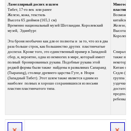
Ламеллярный доспех и шлем
Многосегм
Тибет, 17-го век  или ранее 
пластин
Железо, кожа, текстиль 
Возможно, 
Высота 65 дюймов (165,1 см) 
китайский,
Временно национальный музей Шотландии. Королевский 
Железо, зо
музей,  Эдинбург. 
Высота. 10
Королевск
Эта броня необычно как для ее полноты и  за то, что из в два 
раза больше строк, как большинство других  пластинчатые 
доспехи. Кроме того, это единственный пример в Западной  
Спирали о
сбор, и, вероятно, одна из немногих в мире, который имеет 
также на  
полный  бронированных рукава. Подобные рукава этой 
некоторые 
редкой формы были также  найдены в развалинах Сапаранд 
Китаю и Тиб
(Tsaparang), столице древнего царства Гуге, в  Нгари 
Седло (кат.
(Западный Тибет). Этот шлем также является одним из 
группа упря
наиболее  полных и хорошо сохранившихся из восьми 
уздечки (к
пластин пластинчатого типа.
достаточно
предположе
ребенка ил