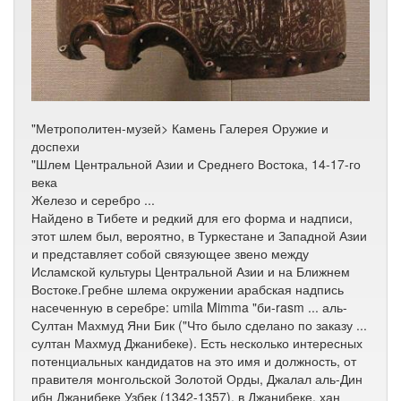
"Метрополитен-музей> Камень Галерея Оружие и
доспехи
"Шлем Центральной Азии и Среднего Востока, 14-17-го
века
Железо и серебро ...
Найдено в Тибете и редкий для его форма и надписи,
этот шлем был, вероятно, в Туркестане и Западной Азии
и представляет собой связующее звено между
Исламской культуры Центральной Азии и на Ближнем
Востоке.Гребне шлема окружении арабская надпись
насеченную в серебре: umila Mimma "би-rasm ... аль-
Султан Махмуд Яни Бик ("Что было сделано по заказу ...
султан Махмуд Джанибеке). Есть несколько интересных
потенциальных кандидатов на это имя и должность, от
правителя монгольской Золотой Орды, Джалал аль-Дин
ибн Джанибеке Узбек (1342-1357), в Джанибеке, хан