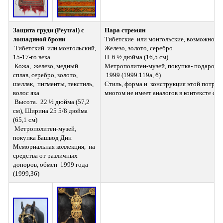
Защита груди (Peytral) с 
Пара стремян
лошадиной брони
Тибетские  или монгольские, возможно, 12
 Тибетский  или монгольский, 
Железо, золото, серебро 
15-17-го века 
H. 6 ½ дюйма (16,5 см) 
 Кожа,  железо, медный 
Метрополитен-музей, покупка- подарок  о
сплав, серебро, золото, 
 1999 (1999.119a, б)
шеллак,  пигменты, текстиль, 
Стиль, форма и  конструкция этой потряс
волос яка 
многом не имеет аналогов в контексте стр
 Высота.  22 ½ дюйма (57,2 
см), Ширина 25 5/8 дюйма 
(65,1 см) 
 Метрополитен-музей, 
покупка Башвод Дин 
Мемориальная коллекция,  на 
средства от различных 
доноров, обмен  1999 года 
(1999,36)