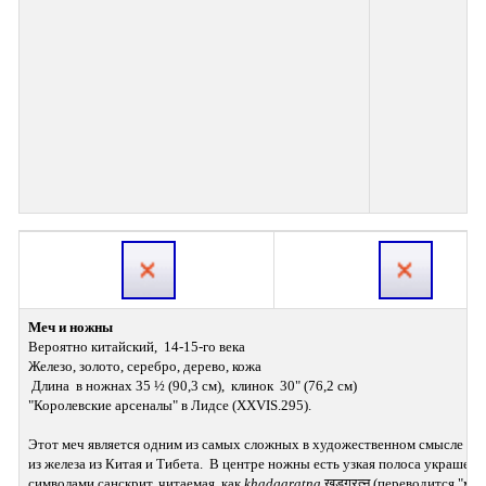
Меч и ножны
Вероятно китайский,  14-15-го века 
Железо, золото, серебро, дерево, кожа 
 Длина  в ножнах 35 ½ (90,3 см),  клинок  30" (76,2 см) 
"Королевские арсеналы" в Лидсе (XXVIS.295).
Этот меч является одним из самых сложных в художественном смысле изд
из железа из Китая и Тибета.  В центре ножны есть узкая полоса украшеная
символами санскрит, читаемая  как 
khadgaratna
 खड्गरत्न (переводится "меч 