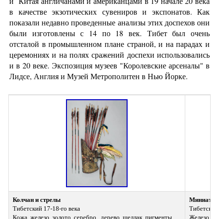
и Китая англичанами и американцами в 19 начале 20 века
в качестве экзотических сувениров и экспонатов. Как
показали недавно проведенные анализы этих доспехов они
были изготовлены с 14 по 18 век. Тибет был очень
отсталой в промышленном плане страной, и на парадах и
церемониях и на полях сражений доспехи использовались
и в 20 веке. Экспозиция музеев "Королевские арсеналы" в
Лидсе, Англия и Музей Метрополитен в Нью Йорке.
Колчан и стрелы
Миниатюрн
Тибетский 17-18-го века 
Тибетская,
Кожа, железо, золото, серебро,  дерево, шеллак, пигменты, 
Железо, ко