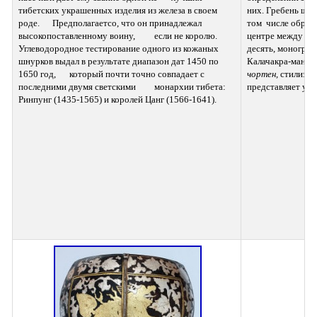
тибетских украшенных изделия из железа в своем 
них. Гребень шле
роде.  	Предполагаетсо, что он принадлежал 
том  числе обращ
высокопоставленному воину,  	если не королю. 
центре между бро
Углеводородное тестирование одного из кожаных  	
десять, монограмм
шнурков выдал в результате диапазон дат 1450 по 
1650 год,  	который почти точно совпадает с 
чортен,
 стилизов
последними двумя светскими  	монархии тибета: 
представляет ум 
Ринпунг (1435-1565) и королей Цанг (1566-1641).  