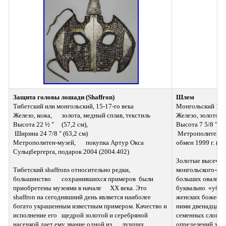
Защита головы лошади (Shaffron)
Шлем
Тибетский или монгольский, 15-17-го века 
Монгольский 15-1
Железо, кожа,  	золота, медный сплав, текстиль 
Железо, золото 
Высота 22 ½ "  	(57,2 см),
Высота 7 5/8 " (19
 Ширина 24 7/8 " (63,2 см) 
 Метрополитен-музей, покупка Уильяма Риггса, 
Метрополитен-музей,  	покупка Артур Окса 
обмен 1999 г. (19
Сульцбергерга, подарок 2004 (2004.402)
Золотые высечен
Тибетский shaffrons относительно редки, 
монгольского-сти
большинство  	сохранившихся примеров  были 
больших овалов 
приобретены музеями в начале  	ХХ века. Это 
буквально  «убий
shaffron на сегодняшний день является наиболее  	
женских божеств
богато украшенным известным примером. Качество и 
ними двенадцать
исполнение его  	щедрой золотой и серебряной 
семенных слогов,
насечкой дает ему звание одной из  	лучших 
определений защи