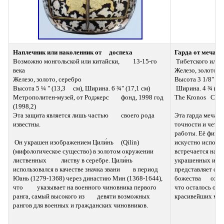
Наплечник или наколенник от  	доспеха
Гарда от меча
Возможно монгольской или китайски,  	13-15-го 
 Тибетского или к
века 
Железо, золото, серебро 
Высота 3 1/8" (7,
Высота 5 ¼ " (13,3  	см), Ширина. 6 ¾" (17,1 см) 
 Ширина. 4 ¾ (12,
Метрополитен-музей, от Роджерс  	фонд, 1998 год 
The Kronos
(1998,2)
Эта защита является лишь частью  	своего рода 
Эта гарда меча яв
известны.
точности и четко
работы. Её фигурный  	рельеф н
 Он украшен изображением Цили́нь  	(Qilin) 
искустно исполнен
(мифологическое существо) в золотом окружении 
встречается на т
лиственных  	листву в серебре. Цили́нь 
украшенных изделий из  	ж
использовался в качестве значка звани  	в период 
представляет соб
Юань (1279-1368) через династию Мин (1368-1644), 
божества  	охранника. К сожалению это все 
что  	указывает на военного чиновника первого 
что осталось от одного 
ранга, самый высокого из  	девяти возможных 
красивейших мече
рангов для военных и гражданских чиновников.