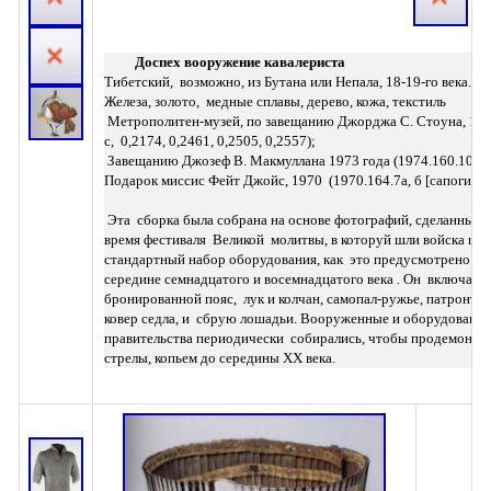
 Доспех вооружение кавалериста
Тибетский,  возможно, из Бутана или Непала, 18-19-го века. 
Железа, золото,  медные сплавы, дерево, кожа, текстиль 
 Метрополитен-музей, по завещанию Джорджа С. Стоуна, 1935 г.  (36.25.25, 0,28, 0,351, 0,476, 0,583, C, H, K, 0,842-
с,  0,2174, 0,2461, 0,2505, 0,2557); 
 Завещанию Джозеф В. Макмуллана 1973 года (1974.160.10 [сед
Подарок миссис Фейт Джойс, 1970  (1970.164.7a, б [сапоги]) 
 Эта  сборка была собрана на основе фотографий, сделанных в 1930-х и  1940-х годах в столице Тибета Лхасе во 
время фестиваля  Великой  молитвы, в которуй шли войска це
стандартный набор оборудования, как  это предусмотрено цент
середине семнадцатого и восемнадцатого века . Он  включает в 
бронированной пояс,  лук и колчан, самопал-ружье, патронташ 
ковер седла, и  сбрую лошадьи. Вооруженные и оборудованный
правительства периодически  собирались, чтобы продемонстри
стрелы, копьем до середины ХХ века.