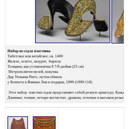
Набор из седла пластины
Тибетское или китайское, ок. 1400 
Железо, золото, лазурит,  бирюза 
Толщина, как установлены 9 7/8 дюйма (25 см) 
 Метрополитен-музей, покупка 
Дар Уильяма Риггс, путем обмена 
у Кеннета и Вивиан Лам и подарка, 1999 (1999.118) 
 Этот набор  пластин седла представляет собой резную арматуру. Каждая пластина выкована из цельного  куска железа. 
Длинные, тонкие, четыре когтистых  дракона, точеные в высоком рельефе