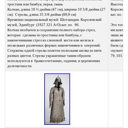
тростник или бамбук, перья, ткань 
Высота  ок
Колчан, длина 18 ½ дюйма (47 см), ширина 10 5/8 дюйма (27 
Королевски
см).  Стрелы, длина 35 3/8 дюйма (89,9 см) 
кат. no. 2
Временно национальный музей  Шотландии. Королевский 
музей, Эдинбург  (1927.321.A-O) кат. no.  96.
Это тонко
Колчан необычен в сохранении полного набора стрел, 
им шлемом 
которые  сделаны из тростника или бамбука, с 
лишь миниа
наконечниками стрел из слоновой  кости или железа в 
являются п
нескольких различных формах наконечников и  оперений. 
была сдела
Стержень одной стрелы оплетен полосками шелка из пяти  
скульптуры
разных цветов. Стрелы украшенные таким образом 
79, 101), 
используются в  бракосочетаниях, гадания, и церемониях 
долговечности.