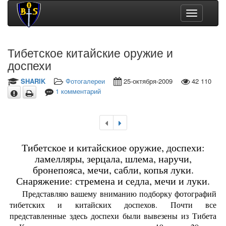
Toggle
navigation
Тибетское китайские оружие и
доспехи
SHARIK
Фотогалереи
25-октября-2009
42 110
1 комментарий
Тибетское и китайскиое оружие, доспехи:
ламелляры, зерцала, шлема, наручи,
бронепояса, мечи, сабли, копья луки.
Снаряжение: стремена и седла, мечи и луки.
Представляю вашему вниманию подборку фотографий
тибетских и китайских доспехов. Почти все
представленные здесь доспехи были вывезены из Тибета