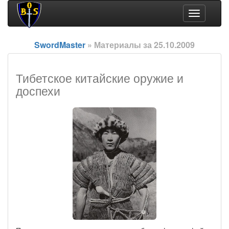
Toggle
navigation
SwordMaster
» Материалы за 25.10.2009
Тибетское китайские оружие и
доспехи