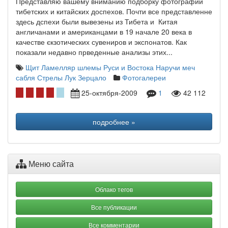
Представляю вашему вниманию подборку фотографий
тибетских и китайских доспехов. Почти все представленне
здесь дспехи были вывезены из Тибета и Китая
англичанами и американцами в 19 начале 20 века в
качестве єкзотических сувениров и экспонатов. Как
показали недавно прведенные анализы этих...
Щит
Ламелляр
шлемы Руси и Востока
Наручи
меч
сабля
Стрелы
Лук
Зерцало
Фотогалереи
25-октября-2009
1
42 112
подробнее »
Меню сайта
Облако тегов
Все публикации
Все комментарии