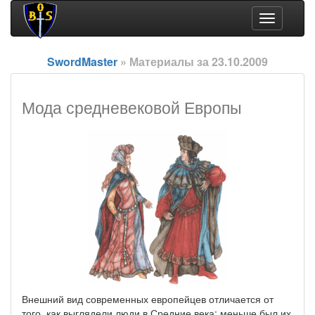
Toggle
navigation
SwordMaster
» Материалы за 23.10.2009
Мода средневековой Европы
Внешний вид современных европейцев отличается от
того, как выглядели люди в Средние века: меньше был их