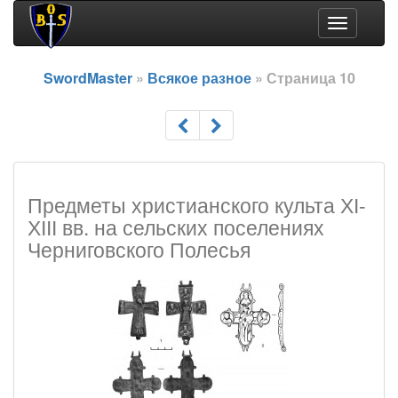
Toggle
navigation
SwordMaster
»
Всякое разное
» Страница 10
Предметы христианского культа ХІ-
ХІІІ вв. на сельских поселениях
Черниговского Полесья