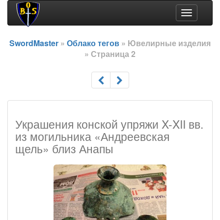
Toggle
navigation
SwordMaster
»
Облако тегов
» Ювелирные изделия
» Страница 2
Украшения конской упряжи X-XII вв.
из могильника «Андреевская
щель» близ Анапы