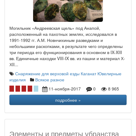
Могильник «Андреевская щель» под Анапой,
расположенный на пахотных землях, исследовался в
1991-1992 гг. А.М. Новнчихиным разведками и
небольшими раскопками, в результате чего определены
три периода его функционирования в основном в IX-XIII
вв. Единичные находки VIII-IX вв. из пашни и материал Х-
ХII...
Снаряжение для верховой езды
Каганат
Ювелирные
изделия
Всякое разное
11-ноября-2017
0
8 965
подробнее »
Элементы и предметы убранства