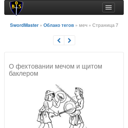
Toggle
navigation
SwordMaster
»
Облако тегов
» меч » Страница 7
О фехтовании мечом и щитом
баклером