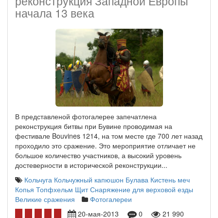
реконструкция Западной Европы
начала 13 века
В представленой фотогалерее запечатлена
реконструкция битвы при Бувине проводимая на
фестивале Bouvines 1214, на том месте где 700 лет назад
проходило это сражение. Это мероприятие отличает не
большое количество участников, а высокий уровень
достеверности в исторической реконструкции...
Кольчуга
Кольчужный капюшон
Булава Кистень
меч
Копья
Топфхельм
Щит
Снаряжение для верховой езды
Великие сражения
Фотогалереи
20-мая-2013
0
21 990