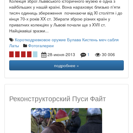
Колекція зброї Львівського історичного музею е одна з
найбільших у нашій країні. Вона нараховує близько п'яти
тисяч одиниць збереження починаючи від XI століття і до
кінця 70-х років XX ст. Збирати зброю різних країн у
приватних колекціях у Львові почали ще з XVII ст.
Найцікавіші зразки...
Короткодревковое оружие
Булава Кистень
меч
сабля
Латы
Фотогалереи
28-июня-2013
1
30 006
подробнее »
Реконструкторский Пуси Файт