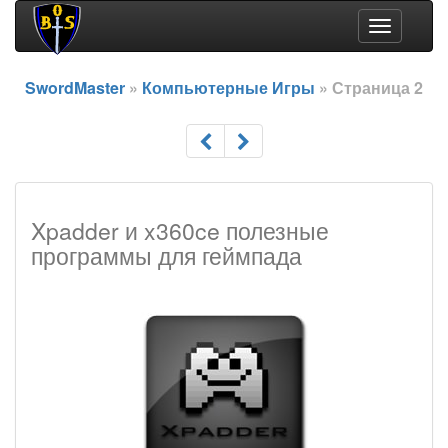
Toggle
navigation
SwordMaster
»
Компьютерные Игры
» Страница 2
Xpadder и x360ce полезные
программы для геймпада