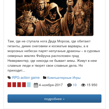
Там, где не ступала нога Деда Мороза, где обитают
гиганты, дикие снеговики и косматые варвары, а в
морозных небесах парят непуганые драконы – в суровых
северных землях Фейруна расположен град
Невервинтер, где никогда не бывает зимы. Живут в нем
славные люди и творят свои славные дела. Но
приходит...
RPG-action game
Компьютерные Игры
4-ноября-2017
10
15 950
подробнее »