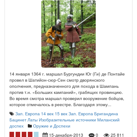
14 января 1364 г. маршал Бургундии Юг (Ги) де Понтайе
провел в Шатийон-сюр-Сен смотр дворянского
ополчения, предназначенного для похода в Шампань
против т.н. «Больших кампаний», грабящих провинцию.
Во время смотра маршал проверил вооружение бойцов,
которое отмечалось в реестре. Благодаря этому...
Зап. Европа 14 век
15 век Зап. Европа
Бригандина
Бацинет
Латы
Изобразительные источники
Миланский
доспех
Оружие и Доспехи
15-декабря-2013
0
25 811