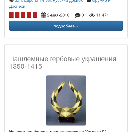
Зап. Европа 14 век
Русский доспех
Оружие и
Доспехи
2-мая-2016
0
11 471
подробнее »
Нашлемные гербовые украшения
1350-1415
Нашлемная фигура, принадлежавшая Ульриху IV