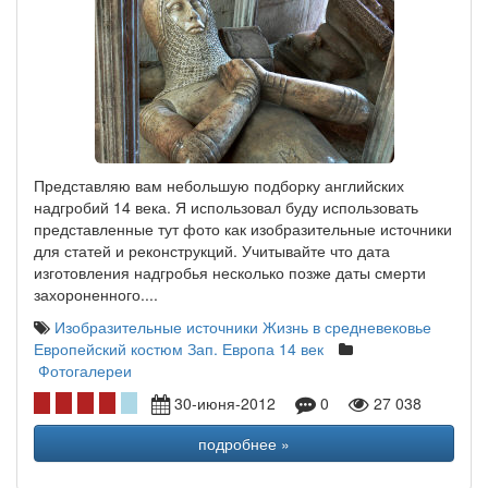
Представляю вам небольшую подборку английских
надгробий 14 века. Я использовал буду использовать
представленные тут фото как изобразительные источники
для статей и реконструкций. Учитывайте что дата
изготовления надгробья несколько позже даты смерти
захороненного....
Изобразительные источники
Жизнь в средневековье
Европейский костюм
Зап. Европа 14 век
Фотогалереи
30-июня-2012
0
27 038
подробнее »