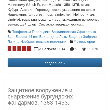
Матчскому (Ulrich IV. von Matsch) 1350-1375, замок
Хубург, Австрия. Геральдические украшения на шлем –
Нашлемник (анг. crest; нем. zimier, helmkleinod; итал.
cimiero), геральдическая фигура, выходящая из короны,
венчающей шлем. Согласно геральдическим...
Топфхельм
Геральдика Вексиллология Сфагистика
Зап. Европа 14 век
Бригандина
Латы
Бацинет
Забрало
Личина
Изобразительные источники
Фотогалереи
31-августа-2014
0
22 279
подробнее »
Защитное вооружение и
снаряжение бургундских
жандармов. 1363-1453.