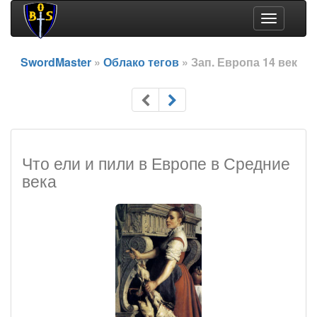
Toggle
navigation
SwordMaster
»
Облако тегов
» Зап. Европа 14 век
Что ели и пили в Европе в Средние
века