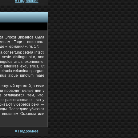
¤ Подробнее
жда Эпохи Викингов была
менам. Тацит описывал
е «Германия», гл. 17:
a consertum: cetera intecti
 veste distinguuntur, non
singulos artus exprimente.
 ulteriires exquisitius, ut
 detracta velamina spargunt
eanus atque ignotum mare
тегнутый пряжкой, а если
ни проводят целые дни у
е отличаются тем, что,
не развевающаяся, как у
обитают у берегов реки —
дежды. Последние убивают
х внешним Океаном или
¤ Подробнее