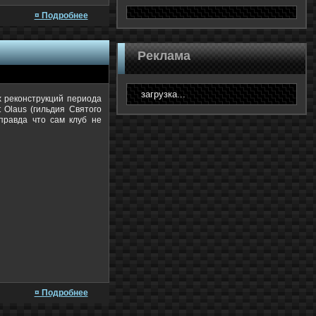
¤ Подробнее
Реклама
загрузка...
 реконструкций периода
t Olaus (гильдия Святого
правда что сам клуб не
¤ Подробнее