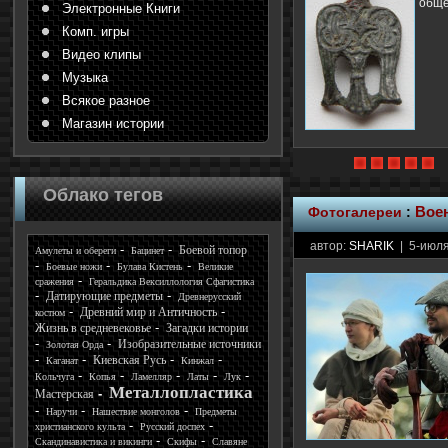
обще
Электронные Книги
Комп. игры
Видео клипы
Музыка
Всякое разное
Магазин истории
Облако тегов
Фотогалереи
:
Воен
автор:
SHARIK
| 5-июля
Боевой топор
Амулеты и обереги
Бацинет
Боевые ножи
Булава Кистень
Великие
сражения
Геральдика Вексиллология Сфагистика
Датирующие предметы
Древнерусский
Древний мир и Античность
костюм
Жизнь в средневековье
Загадки истории
Изобразительные источники
Золотая Орда
Киевская Русь
Каганат
Кинжал
Кольчуга
Копья
Ламелляр
Латы
Лук
Металлопластика
Мастерская
Наручи
Нашествие монголов
Предметы
христианского культа
Русский доспех
Скандинавистика и викинги
Скифы
Славяне