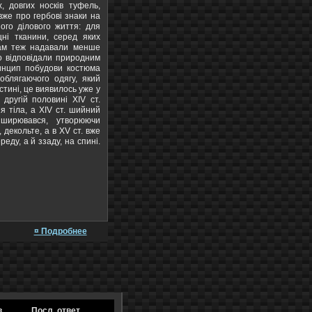
, довгих носків туфель,
 вже про гербові знаки на
ого ділового життя: для
іцні тканини, серед яких
сам теж надавали менше
о відповідали природним
инцип побудови костюма
облягаючого одягу, який
стині, це виявилось уже у
 другій половині XIV ст.
 тіла, а XIV ст. шийний
зширювався, утворюючи
декольте, а в XV ст. вже
еду, а й ззаду, на спині.
¤ Подробнее
в
Посл. ответ