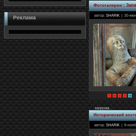
Фотогалереи
:
Зап
автор:
SHARIK
| 30-июн
Реклама
загрузка...
Исторический кос
автор:
SHARIK
| 9-нояб