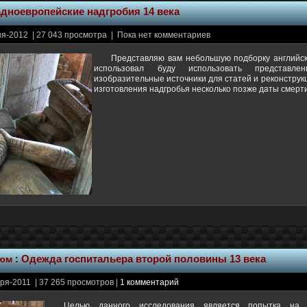
адноевропейские надгробия 14 века
я-2012 | 27 043 просмотра | Пока нет комментариев
Представляю вам небольшую подборку английск
использовал буду использовать представ
изобразительные источники для статей и реконструк
изготовления надгробья несколько позже даты смерт
тюм
:
Одежда госпитальера второй половины 13 века
ря-2011 | 37 265 просмотров |
1 комментарий
Целью данного исследования является попытка на