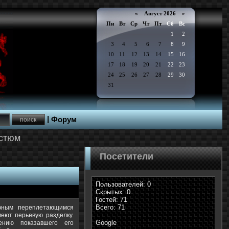
«
Август 2026 »
Пн
Вт
Ср
Чт
Пт
Сб
Вс
1
2
3
4
5
6
7
8
9
10
11
12
13
14
15
16
17
18
19
20
21
22
23
24
25
26
27
28
29
30
31
|
Форум
остюм
Посетители
Пользователей: 0
Скрытых: 0
Гостей: 71
Всего: 71
ефным переплетающимся
еют перьевую разделку.
Google
нию показавшего его