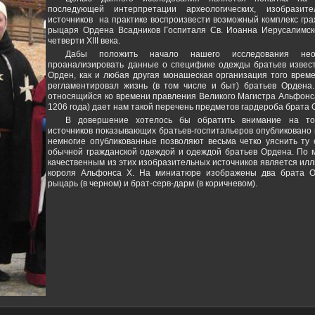
последующей интерпретации археологических, изобразит
источников на практике воспроизвести возможный комплекс гр
рыцаря Ордена Всадников Госпиталя Св. Иоанна Иерусалимск
четверти ХІІІ века.
Дабы положить начало нашего исследования нео
проанализировать данные о специфике одежды братьев извес
Орден, как и любая другая монашеская организация того време
регламентировал жизнь (в том числе и быт) братьев Ордена.
относящийся ко времени правления Великого Магистра Альфонса
1206 года) дает нам такой перечень предметов гардероба брата 
В довершение хотелось бы обратить внимание на то,
источников показывающих братьев-госпитальеров опубликовано н
немногие опубликованные позволяют весьма четко уяснить ту 
обычной гражданской одеждой и одеждой братьев Ордена. По 
качественным из этих изобразительных источников является илл
короля Альфонса Х. На миниатюре изображены два брата Ор
рыцарь (в черном) и брат-серв-дарм (в коричневом).