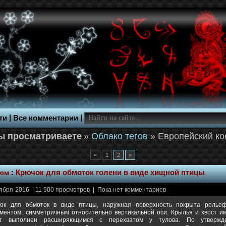
|
|
ти
Все комментарии
»
Облако тегов
» Европейский к
«
1
2
»
тюм
:
Крючок для обмоток голени в виде хищной птицы
ября-2016 | 11 900 просмотров | Пока нет комментариев
ок для обмоток в виде птицы, наружная поверхность покрыта рель
ментом, симметричным относительно вертикальной оси. Крылья и хвост им
ст выполнен расширяющимся с перехватом у тулова. По утвержде