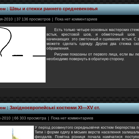
тюм
:
Швы и стежки раннего средневековья
я-2010 | 37 136 просмотров | Пока нет комментариев
Есть только четыре основных мастерских стеж
встык, крестовой шов, и обметочный шов.
начинающих это сметочный и сшивание встык. С 
можете сделать одежду. Другие два стежка ск
обрамления.
Рисунки показаны от первого лица, если вы л
необходимо повернуть в обратную сторону.
тюм
:
Західноєвропейські костюми XI—XV ст.
-2010 | 66 303 просмотра | Пока нет комментариев
У період розвинутого середньовіччя костюм бюргерства п
Типи і форми одягу в міських верств населення залишали
феодалів. Помітна різниця почала намічатися поступо