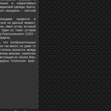
ельных и нарративных
ажданской одежды брата-
ого середины – третьей
бходимо привести и
тные на данный момент.
ни, имел устав, который
 Один из таких уставов
 Португальского (1203 –
Ордена.
 что изобразительных
е так много, но даже те
степень разности между
моему мнению, наиболее
юстрация из «Книги Игр»
дена Госпиталя: брат-