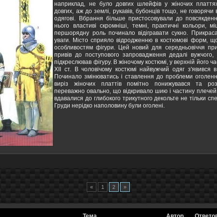
наприклад, не було довгих шлейфів у жіночих платтях
довгих, аж до землі, рукавів, бубонців тощо, не говорячи
одягові. Вбрання більше пристосовували до повсякденн
нього властиві скромніші, темні, практичні кольори, м
першорядну роль починало відігравати сукно. Прикра
уваги. Місто сприяло відродженню в костюмові форм, щ
особливостям фігури. Цей новий для середньовіччя пр
привів до поступового запровадження дедалі вужчого, 
підкреслював фігуру. В жіночому костюмі, у верхній його ча
XII ст. В чоловічому костюмі найвужчий одяг з'явився в
Починало змінюватись і ставлення до проблеми оголення
виріз жіночих платтів помітно понижувався та ро
переважно овально, що відкривало шию і частину плечей, 
вдавалися до глибокого трикутного декольте не тільки спер
Груди нерідко наполовину були оголені.
«
1
2
»
Тема
Автор
Ответо