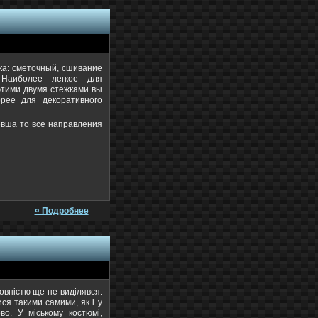
ка: сметочный, сшивание
 Наиболее легкое для
этими двумя стежками вы
орее для декоративного
евша то все направления
¤ Подробнее
овністю ще не виділявся.
ся такими самими, як і у
во. У міському костюмі,