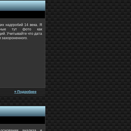
их надгробий 14 века. Я
ленные тут фото как
ций. Учитывайте что дата
и захороненного.
¤ Подробнее
 основании анализа и