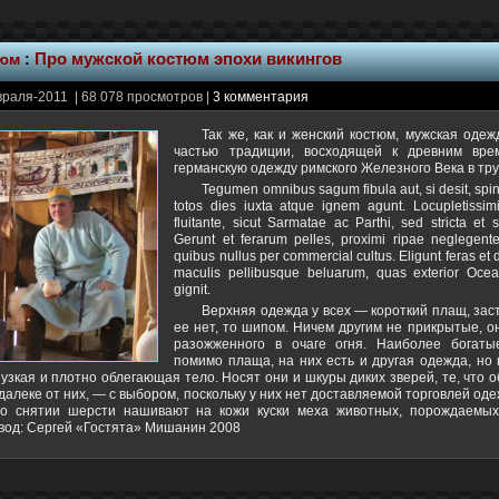
тюм
:
Про мужской костюм эпохи викингов
раля-2011 | 68 078 просмотров |
3 комментария
Так же, как и женский костюм, мужская оде
частью традиции, восходящей к древним вре
германскую одежду римского Железного Века в труд
Tegumen omnibus sagum fibula aut, si desit, spin
totos dies iuxta atque ignem agunt. Locupletissimi
fluitante, sicut Sarmatae ac Parthi, sed stricta et 
Gerunt et ferarum pelles, proximi ripae neglegenter,
quibus nullus per commercial cultus. Eligunt feras et
maculis pellibusque beluarum, quas exterior Oc
gignit.
Верхняя одежда у всех — короткий плащ, зас
ее нет, то шипом. Ничем другим не прикрытые, о
разожженного в очаге огня. Наиболее богаты
помимо плаща, на них есть и другая одежда, но 
узкая и плотно облегающая тело. Носят они и шкуры диких зверей, те, что 
 вдалеке от них, — с выбором, поскольку у них нет доставляемой торговлей о
по снятии шерсти нашивают на кожи куски меха животных, порождаемы
вод: Сергей «Гостята» Мишанин 2008