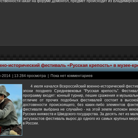
ственности lakair на форуме Домонгол, предмет происходит из Владимирской
но-исторический фестиваль «Русская крепость» в музее-кр
-2014 | 13 284 просмотра | Пока нет комментариев
4 июля начался Всероссийский военно-исторический фестив
эпохи позднего Средневековья "Русская крепость". Фестива
программу входят: конный турнир, пешие сражения и музыкаль
отличие от прочих подобных фестивалей состоит в высоко
достовености происхоящего, без каких-либо элементов фэнт
фестиваля выбрана не случайно - на этой земле испокон веко
Русских княжеств и Шведского государства. За десять лет из ма
энтузиастов фестиваль вырос до одного из самых крупных мер
в России.