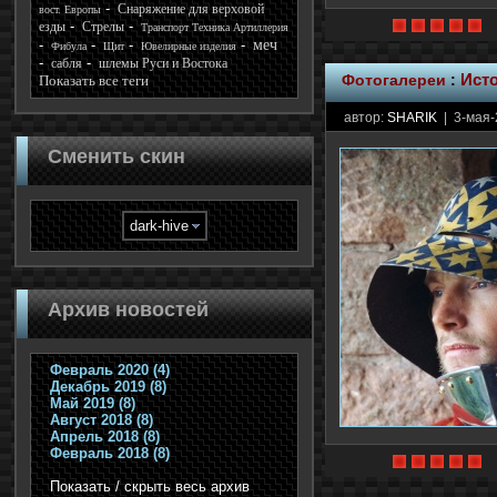
Снаряжение для верховой
вост. Европы
езды
Стрелы
Транспорт Техника Артиллерия
меч
Фибула
Щит
Ювелирные изделия
сабля
шлемы Руси и Востока
Фотогалереи
:
Исто
Показать все теги
автор:
SHARIK
| 3-мая-
Сменить скин
Архив новостей
Февраль 2020 (4)
Декабрь 2019 (8)
Май 2019 (8)
Август 2018 (8)
Апрель 2018 (8)
Февраль 2018 (8)
Показать / скрыть весь архив