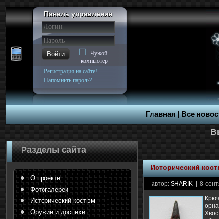
Панель управления
Чужой
Войти
компьютер
Регистрация на сайте!
Напомнить пароль?
|
Главная
Все новос
Разделы сайта
Исторический кос
О проекте
автор:
SHARIK
| 8-сент
Фотогалереи
Крюч
Исторический костюм
орна
Оружие и доспехи
Хво