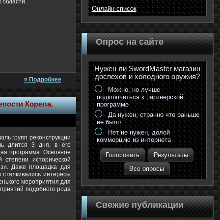
 области.
Онлайн список
Опрос на сайте
Нужен ли SwordMaster магазин
доспехов и холодного оружия?
¤ Подробнее
Можно, но лучше
подключиться к партнерской
епости Корела.
программе
Да нужен, странно что раньше
не было
Нет не нужен, долой
аль групп реконструкции
коммерцию из интернета
ль длится 3 дня, в его
ная программа. Основное
Голосовать
Результаты
й степени исторической
ези. Даже площадка для
Все опросы
в сталкивались интересы
ленького мероприятия для
оприятий подобного рода
Свежие публикации