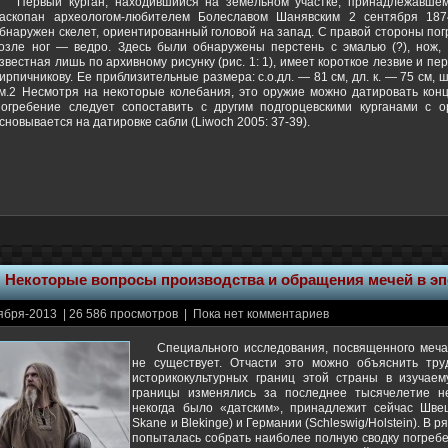
Первый курган, находившийся на земельном участке, принадлежавше
аскопан археологом-любителем Болеславом Шанявским 2 сентября 187
бнаружен скелет, ориентированный головой на запад. С правой стороны пог
озле ног — ведро. Здесь были обнаружены перстень с эмалью (?), нож, 
звестная лишь по архивному рисунку (рис. 1: 1), имеет короткое лезвие и пер
ирпичникову. Ее приблизительные размера: с.о.дл. — 81 см, дл. к. — 75 см, ш. 
м.2 Несмотря на некоторые колебания, это оружие можно датировать кон
огребение следует сопоставить с другим подгорцевскими курганами с о
сновывается на датировке сабли (Liwoch 2005: 37-39).
:
Некоторые вопросы производства и обращения мечей в эп
ября-2013 | 26 586 просмотров | Пока нет комментариев
Специального исследования, посвященного меча
не существует. Отчасти это можно объяснить тру
историкокультурных границ этой страны в изучаем
границы изменялись за последнее тысячелетие не
некогда было «датским», принадлежит сейчас Швец
Skane и Blekinge) и Германии (Schleswig/Holstein). В
попыталась собрать наиболее полную сводку погребе