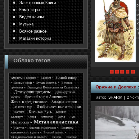
Электронные Книги
р
Комп. игры
о
в
Видео клипы
и
Музыка
К
с
Всякое разное
П
о
Магазин истории
Облако тегов
Боевой топор
Амулеты и обереги
Бацинет
Боевые ножи
Булава Кистень
Великие
Оружие и Доспехи
сражения
Геральдика Вексиллология Сфагистика
Датирующие предметы
Древнерусский
Древний мир и Античность
костюм
автор:
SHARIK
| 27-окт
Жизнь в средневековье
Загадки истории
Изобразительные источники
Золотая Орда
Киевская Русь
Каганат
Кинжал
Кольчуга
Копья
Ламелляр
Латы
Лук
Металлопластика
Мастерская
Наручи
Нашествие монголов
Предметы
христианского культа
Русский доспех
Скандинавистика и викинги
Скифы
Славяне