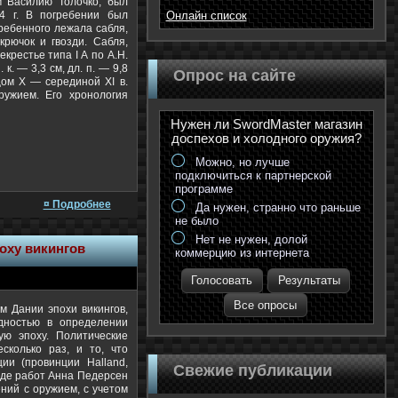
м Василию Толочко, был
4 г. В погребении был
Онлайн список
ребенного лежала сабля,
крючок и гвозди. Сабля,
екрестье типа I А по А.Н.
к. — 3,3 см, дл. п. — 9,8
Опрос на сайте
цом X — серединой XI в.
ружием. Его хронология
Нужен ли SwordMaster магазин
доспехов и холодного оружия?
Можно, но лучше
подключиться к партнерской
программе
¤ Подробнее
Да нужен, странно что раньше
не было
Нет не нужен, долой
оху викингов
коммерцию из интернета
Голосовать
Результаты
Все опросы
м Дании эпохи викингов,
дностью в определении
ую эпоху. Политические
сколько раз, и то, что
ии (провинции Halland,
Свежие публикации
 ряде работ Анна Педерсен
ний с оружием, с учетом