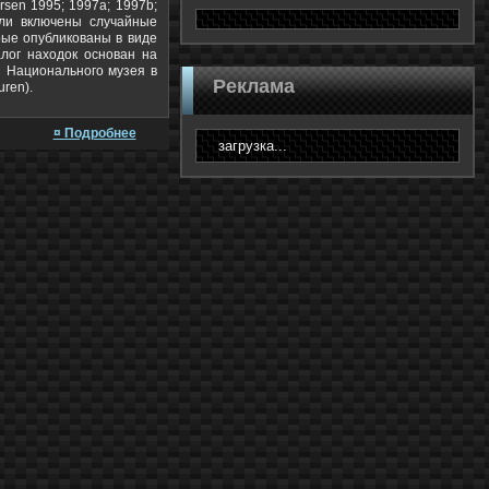
rsen 1995; 1997a; 1997b;
ли включены случайные
рые опубликованы в виде
алог находок основан на
и Национального музея в
Реклама
uren).
¤ Подробнее
загрузка...