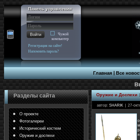
Панель управления
Чужой
Войти
компьютер
Регистрация на сайте!
Напомнить пароль?
|
Главная
Все новос
Оружие и Доспехи
Разделы сайта
автор:
SHARIK
| 27-окт
О проекте
о
Фотогалереи
м
Исторический костюм
р
я
Оружие и доспехи