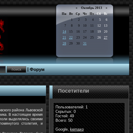
«
Октябрь 2013
»
Пн
Вт
Ср
Чт
Пт
Сб
Вс
1
2
3
4
5
6
7
8
9
10
11
12
13
14
15
16
17
18
19
20
21
22
23
24
25
26
27
28
29
30
31
|
Форум
Посетители
Пользователей: 1
овского района Львовской
Скрытых: 0
ника. В настоящее время
Гостей: 49
ополи выделялись своими
Всего: 50
омянутого столетия, и
Google,
kemaxo