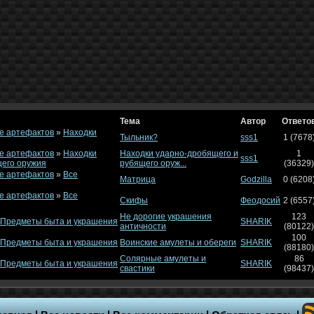
Тема
Автор
Ответо
е артефактов
»
Находки
Тыльник?
sss1
1 (7678
е артефактов
»
Находки
Находки ударно-дробящего и
1
sss1
щего оружия
рубящего оруж...
(36329)
е артефактов
»
Все
Матрица
Godzilla
0 (6208
е артефактов
»
Все
Скифы
Феодосий
2 (6557
Не дорогие украшения
123
Предметы быта и украшения
SHARIK
античности
(80122)
100
Предметы быта и украшения
Воинские амулеты и обереги
SHARIK
(88180)
Солярные амулеты и
86
Предметы быта и украшения
SHARIK
свастики
(98437)