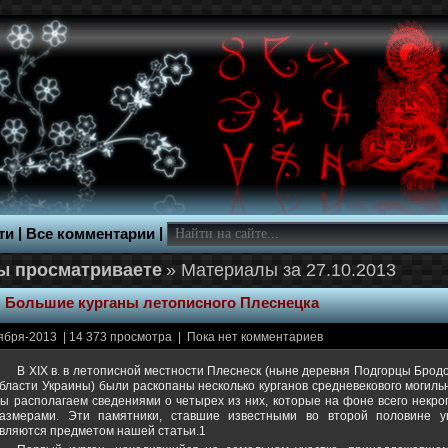
|
|
ти
Все комментарии
» Материалы за 27.10.2013
:
Большие курганы летописного Плеснецка
ября-2013 | 14 373 просмотра | Пока нет комментариев
В XIX в. в летописной местности Плеснеск (ныне деревня Подгорцы Брод
бласти Украины) были раскопаны несколько курганов средневекового могиль
ы располагаем сведениями о четырех из них, которые на фоне всего некр
азмерами. Эти памятники, ставшие известными во второй половине уп
вляются предметом нашей статьи.1