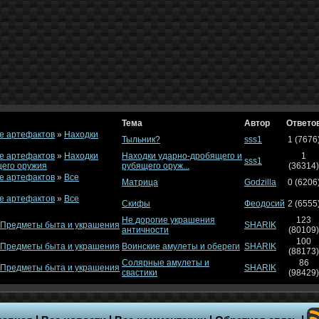
Тема
Автор
Ответо
е артефактов
»
Находки
Тыльник?
sss1
1 (7676
е артефактов
»
Находки
Находки ударно-дробящего и
1
sss1
щего оружия
рубящего оруж...
(36314)
е артефактов
»
Все
Матрица
Godzilla
0 (6206
е артефактов
»
Все
Скифы
Феодосий
2 (6555
Не дорогие украшения
123
Предметы быта и украшения
SHARIK
античности
(80109)
100
Предметы быта и украшения
Воинские амулеты и обереги
SHARIK
(88173)
Солярные амулеты и
86
Предметы быта и украшения
SHARIK
свастики
(98429)