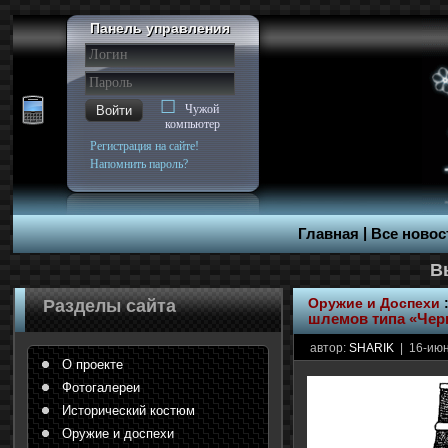
Панель управления
Чужой
Войти
компьютер
Регистрация на сайте!
Напомнить пароль?
|
Главная
Все новос
Оружие и Доспехи
Разделы сайта
шлемов типа «Чер
автор:
SHARIK
| 16-июн
О проекте
Фотогалереи
Исторический костюм
Оружие и доспехи