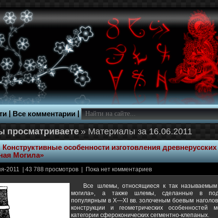
|
|
ти
Все комментарии
» Материалы за 16.06.2011
:
Конструктивные особенности изготовления древнерусских
ная Могила»
я-2011 | 43 788 просмотров | Пока нет комментариев
Все шлемы, относящиеся к так называемы
могила», а также шлемы, сделанные в под
популярным в X—XI вв. золоченым боевым наголов
конструкции и геометрических особенностей 
категории сфероконических сегментно-клепаных.