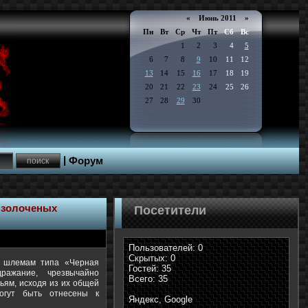
«
Июнь 2011
»
Пн
Вт
Ср
Чт
Пт
Сб
Вс
1
2
3
4
5
6
7
8
9
10
11
12
13
14
15
16
17
18
19
20
21
22
23
24
25
26
27
28
29
30
|
Форум
 золоченых
Посетители
Пользователей: 0
Скрытых: 0
м шлемам типа «Черная
Гостей: 35
ражание, чрезвычайно
Всего: 35
ьям, исходя из их общей
могут быть отнесены к
Яндекс, Google