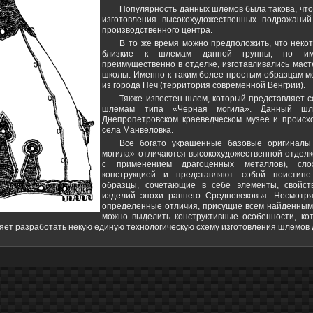
Популярность данных шлемов была такова, что
изготовления высокохудожественных подражаний
производственного центра.
В то же время можно предположить, что неко
близкие к шлемам данной группы, но им
преимущественно в отделке, изготавливались мас
школы. Именно к таким более простым образцам м
из города Печ (территория современной Венгрии).
Тякже известен шлем, который представляет 
шлемам типа «Черная могила». Данный ш
Днепропетровском краеведческом музее и происхо
села Манвеловка.
Все богато украшенные базовые оригинал
могила» отличаются высокохудожественной отделк
с применением драгоценных металлов), сло
конструкцией и представляют собой поистине 
образцы, сочетающие в себе элементы, свойс
изделий эпохи раннего Средневековья. Несмотр
определенные отличия, присущие всем найденным
можно выделить конструктивные особенности, к
ляет разработать некую единую технологическую схему изготовления шлемов 