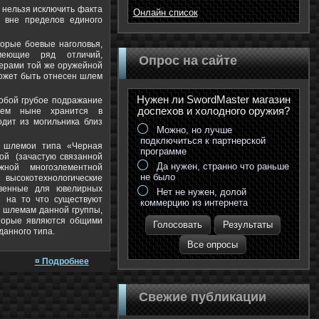
 нельзя исключить факта
Онлайн список
 вне пределов единого
торые боевые наголовья,
еющие ряд отличий,
Опрос на сайте
терами той же оружейной
ожет быть отнесен шлем
Нужен ли SwordMaster магазин
собой грубое подражание
доспехов и холодного оружия?
лем ныне хранится в
дит из могильника близ
Можно, но лучше
подключиться к партнерской
ы шлемои типа «Черная
программе
ой (зачастую связанной
Да нужен, странно что раньше
жной многоэлементной
не было
высокотехнологические
твенные для ювелирных
Нет не нужен, долой
я на то что существуют
коммерцию из интернета
 шлемам данной группы,
оторые являются общими
Голосовать
Результаты
данного типа.
Все опросы
¤ Подробнее
Свежие публикации