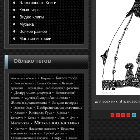
Электронные Книги
Комп. игры
Видео клипы
Музыка
Всякое разное
Магазин истории
Облако тегов
Боевой топор
Амулеты и обереги
Бацинет
Боевые ножи
Булава Кистень
Великие
сражения
Геральдика Вексиллология Сфагистика
Датирующие предметы
Древнерусский
Древний мир и Античность
костюм
для всех них. Это позво
Жизнь в средневековье
Загадки истории
Изобразительные источники
Золотая Орда
Киевская Русь
Каганат
Кинжал
Кольчуга
Копья
Ламелляр
Латы
Лук
Металлопластика
Мастерская
Наручи
Нашествие монголов
Предметы
христианского культа
Русский доспех
Скандинавистика и викинги
Скифы
Славяне