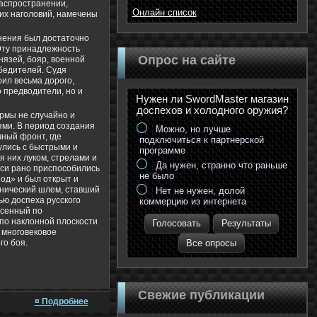
распространении,
Онлайн список
их наголовий, намечены
нения был достаточно
. Эту принадлежность
Опрос на сайте
нязей, бояр, военной
обедителей. Судя
оил весьма дорого,
о предводители, но и
Нужен ли SwordMaster магазин
доспехов и холодного оружия?
рмы не случайно и
ми. В период создания
Можно, но лучше
ный фронт, где
подключиться к партнерской
улись с быстрыми и
программе
 них луком, стрелами и
Да нужен, странно что раньше
уси рано приспособились
не было
од» и был открыт и
нический шлем, ставший
Нет не нужен, долой
ю доспеха русского
коммерцию из интернета
несенный по
 по наклонной плоскости
Голосовать
Результаты
 многовековое
Все опросы
го боя.
Свежие публикации
¤ Подробнее