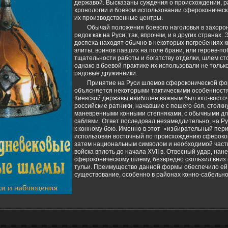
державой. Высказаны суждения о происхождении, 
хронологии и боевом использовании сфероконическ
их производственные центры.
Обычай положения боевого наголовья в захоро
редок как на Руси, так, впрочем, и в других странах
доспеха находят обычно в некоторых погребениях к
элиты, воинов павших на поле брани, или героев-п
тщательности работы и богатству отделки, шлем ст
однако в боевой практике их использовали не тольк
рядовые дружинники.
Принятие на Руси шлемов сфероконической фо
объясняется некоторыми тактическими особенностя
Киевской державы наиболее важным был юго-восточ
российские ратники, начавшие с пешего боя, столкн
маневренными конными степняками, с обычными для
саблями. Ответ последовал незамедлительно, нa Р
к конному бою. Именно в этот «избирательный пери
использован восточный по происхождению сфероко
затем национальным символом и необходимой часть
войска вплоть до начала XVII в. Отвесный удаp, на
сфероконическому шлему, безвредно скользил вниз
тульи. Преимущество данной формы обеспечило ей
существование, особенно в районах конно-сабельно