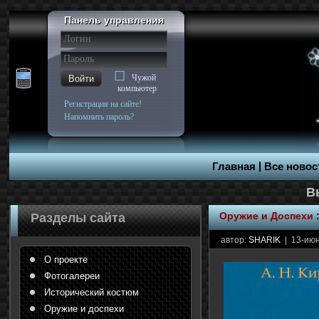
Панель управления
Чужой
Войти
компьютер
Регистрация на сайте!
Напомнить пароль?
|
Главная
Все новос
Оружие и Доспехи
Разделы сайта
автор:
SHARIK
| 13-июн
О проекте
Фотогалереи
Исторический костюм
Оружие и доспехи