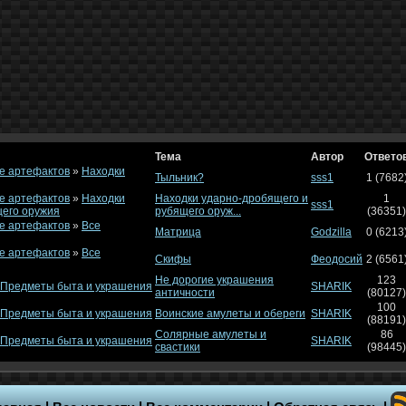
Тема
Автор
Ответо
е артефактов
»
Находки
Тыльник?
sss1
1 (7682
е артефактов
»
Находки
Находки ударно-дробящего и
1
sss1
щего оружия
рубящего оруж...
(36351)
е артефактов
»
Все
Матрица
Godzilla
0 (6213
е артефактов
»
Все
Скифы
Феодосий
2 (6561
Не дорогие украшения
123
Предметы быта и украшения
SHARIK
античности
(80127)
100
Предметы быта и украшения
Воинские амулеты и обереги
SHARIK
(88191)
Солярные амулеты и
86
Предметы быта и украшения
SHARIK
свастики
(98445)