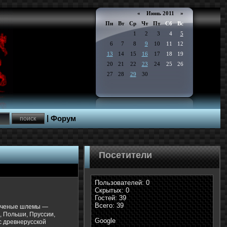
«
Июнь 2011
»
Пн
Вт
Ср
Чт
Пт
Сб
Вс
1
2
3
4
5
6
7
8
9
10
11
12
13
14
15
16
17
18
19
20
21
22
23
24
25
26
27
28
29
30
|
Форум
Посетители
Пользователей: 0
Скрытых: 0
Гостей: 39
Всего: 39
лоченые шлемы —
, Польши, Пруссии,
Google
 с древнерусской