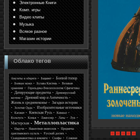
Электронные Книги
Комп. игры
Видео клипы
Музыка
Всякое разное
Магазин истории
Облако тегов
Боевой топор
Амулеты и обереги
Бацинет
Боевые ножи
Булава Кистень
Великие
сражения
Геральдика Вексиллология Сфагистика
Датирующие предметы
Древнерусский
Древний мир и Античность
костюм
Жизнь в средневековье
Загадки истории
Изобразительные источники
Золотая Орда
Киевская Русь
Каганат
Кинжал
Кольчуга
Копья
Ламелляр
Латы
Лук
Металлопластика
Мастерская
Наручи
Нашествие монголов
Предметы
христианского культа
Русский доспех
Скандинавистика и викинги
Скифы
Славяне