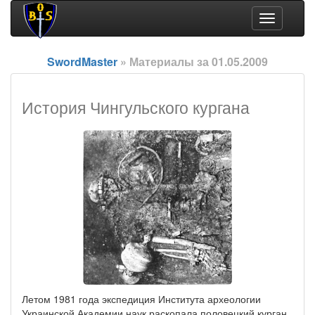
Toggle
navigation
SwordMaster
» Материалы за 01.05.2009
История Чингульского кургана
Летом 1981 года экспедиция Института археологии
Украинской Академии наук раскопала половецкий курган