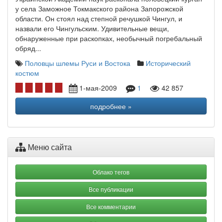
у села Заможное Токмакского района Запорожской
области. Он стоял над степной речушкой Чингул, и
назвали его Чингульским. Удивительные вещи,
обнаруженные при раскопках, необычный погребальный
обряд...
Половцы
шлемы Руси и Востока
Исторический
костюм
1-мая-2009
1
42 857
подробнее »
Меню сайта
Облако тегов
Все публикации
Все комментарии