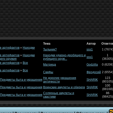
Тема
Автор
Ответо
е артефактов
»
Находки
Тыльник?
sss1
1 (7674
е артефактов
»
Находки
Находки ударно-дробящего и
1
sss1
щего оружия
рубящего оруж...
(36305)
е артефактов
»
Все
Матрица
Godzilla
0 (6206
е артефактов
»
Все
Скифы
Феодосий
2 (6554
Не дорогие украшения
123
Предметы быта и украшения
SHARIK
античности
(80105)
100
Предметы быта и украшения
Воинские амулеты и обереги
SHARIK
(88168)
Солярные амулеты и
86
Предметы быта и украшения
SHARIK
свастики
(98425)