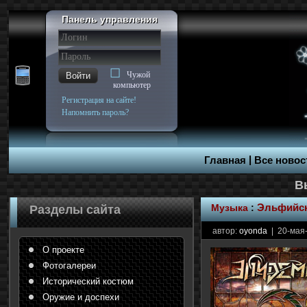
Панель управления
Чужой
Войти
компьютер
Регистрация на сайте!
Напомнить пароль?
|
Главная
Все новос
Музыка
:
Эльфийск
Разделы сайта
автор:
oyonda
| 20-мая-
О проекте
Фотогалереи
Исторический костюм
Оружие и доспехи