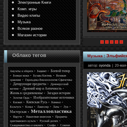
Электронные Книги
Комп. игры
Видео клипы
Музыка
Всякое разное
Магазин истории
Облако тегов
Музыка
:
Эльфийск
автор:
oyonda
| 20-мая-
Боевой топор
Амулеты и обереги
Бацинет
Боевые ножи
Булава Кистень
Великие
сражения
Геральдика Вексиллология Сфагистика
Датирующие предметы
Древнерусский
Древний мир и Античность
костюм
Жизнь в средневековье
Загадки истории
Изобразительные источники
Золотая Орда
Киевская Русь
Каганат
Кинжал
Кольчуга
Копья
Ламелляр
Латы
Лук
Металлопластика
Мастерская
Наручи
Нашествие монголов
Предметы
христианского культа
Русский доспех
Скандинавистика и викинги
Скифы
Славяне