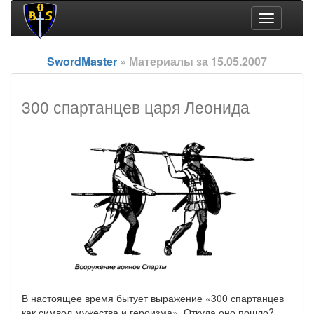
Toggle
navigation
SwordMaster
» Материалы за 15.05.2007
300 спартанцев царя Леонида
В настоящее время бытует выражение «300 спартанцев
как символ мужества и героизма». Откуда оно пошло?