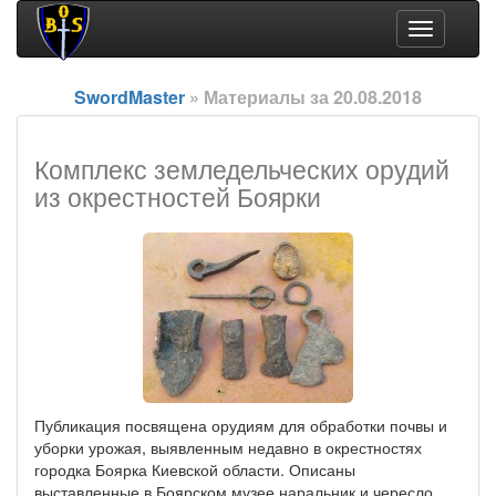
Toggle
navigation
SwordMaster
» Материалы за 20.08.2018
Комплекс земледельческих орудий
из окрестностей Боярки
Публикация посвящена орудиям для обработки почвы и
уборки урожая, выявленным недавно в окрестностях
городка Боярка Киевской области. Описаны
выставленные в Боярском музее наральник и чересло,