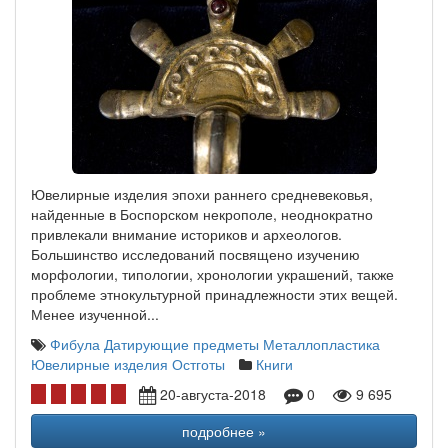
Ювелирные изделия эпохи раннего средневековья,
найденные в Боспорском некрополе, неоднократно
привлекали внимание историков и археологов.
Большинство исследований посвящено изучению
морфологии, типологии, хронологии украшений, также
проблеме этнокультурной принадлежности этих вещей.
Менее изученной...
Фибула
Датирующие предметы
Металлопластика
Ювелирные изделия
Остготы
Книги
20-августа-2018
0
9 695
подробнее »