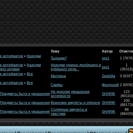
Тема
Автор
Ответо
е артефактов
»
Находки
Тыльник?
sss1
1 (7676
е артефактов
»
Находки
Находки ударно-дробящего и
1
sss1
щего оружия
рубящего оруж...
(36318)
е артефактов
»
Все
Матрица
Godzilla
0 (6207
е артефактов
»
Все
Скифы
Феодосий
2 (6556
Не дорогие украшения
123
Предметы быта и украшения
SHARIK
античности
(80110)
100
Предметы быта и украшения
Воинские амулеты и обереги
SHARIK
(88173)
Солярные амулеты и
86
Предметы быта и украшения
SHARIK
свастики
(98429)