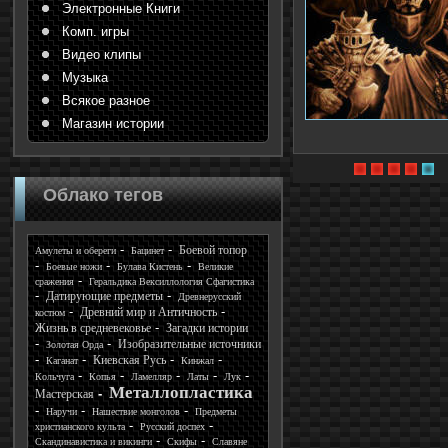
Электронные Книги
Комп. игры
Видео клипы
Музыка
Всякое разное
Магазин истории
Облако тегов
Боевой топор
Амулеты и обереги
Бацинет
Боевые ножи
Булава Кистень
Великие
сражения
Геральдика Вексиллология Сфагистика
Датирующие предметы
Древнерусский
Древний мир и Античность
костюм
Жизнь в средневековье
Загадки истории
Изобразительные источники
Золотая Орда
Киевская Русь
Каганат
Кинжал
Кольчуга
Копья
Ламелляр
Латы
Лук
Металлопластика
Мастерская
Наручи
Нашествие монголов
Предметы
христианского культа
Русский доспех
Скандинавистика и викинги
Скифы
Славяне