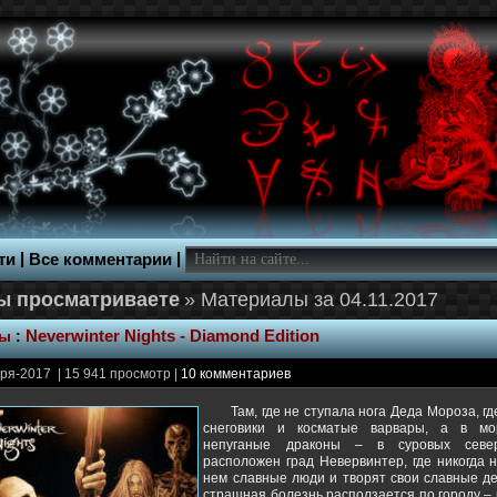
|
|
ти
Все комментарии
» Материалы за 04.11.2017
ры
:
Neverwinter Nights - Diamond Edition
ря-2017 | 15 941 просмотр |
10 комментариев
Там, где не ступала нога Деда Мороза, гд
снеговики и косматые варвары, а в мо
непуганые драконы – в суровых севе
расположен град Невервинтер, где никогда 
нем славные люди и творят свои славные де
страшная болезнь расползается по городу – 