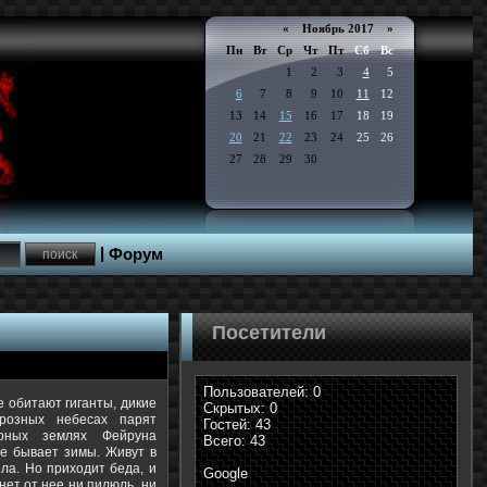
«
Ноябрь 2017
»
Пн
Вт
Ср
Чт
Пт
Сб
Вс
1
2
3
4
5
6
7
8
9
10
11
12
13
14
15
16
17
18
19
20
21
22
23
24
25
26
27
28
29
30
|
Форум
Посетители
Пользователей: 0
е обитают гиганты, дикие
Скрытых: 0
розных небесах парят
Гостей: 43
рных землях Фейруна
Всего: 43
не бывает зимы. Живут в
ла. Но приходит беда, и
Google
нет от нее ни пилюль, ни