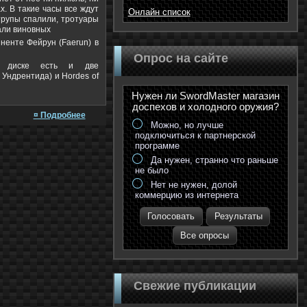
х. В такие часы все ждут
Онлайн список
трупы спалили, тротуары
али виновных
ненте Фейрун (Faerun) в
Опрос на сайте
а диске есть и две
 Ундрентида) и Hordes of
Нужен ли SwordMaster магазин
доспехов и холодного оружия?
¤ Подробнее
Можно, но лучше
подключиться к партнерской
программе
Да нужен, странно что раньше
не было
Нет не нужен, долой
коммерцию из интернета
Голосовать
Результаты
Все опросы
Свежие публикации