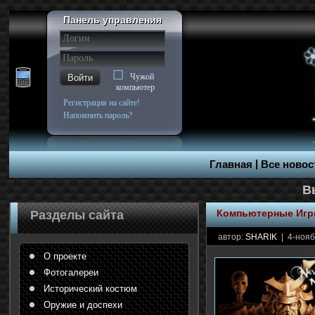
Панель управления
Чужой
Войти
компьютер
Регистрация на сайте!
Напомнить пароль?
|
Главная
Все новос
Компьютерные Иг
Разделы сайта
автор:
SHARIK
| 4-нояб
О проекте
Фотогалереи
Исторический костюм
Оружие и доспехи