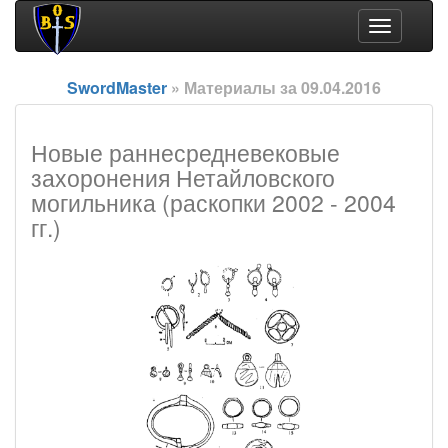
Toggle
navigation
SwordMaster
» Материалы за 09.04.2016
Новые раннесредневековые
захоронения Нетайловского
могильника (раскопки 2002 - 2004
гг.)