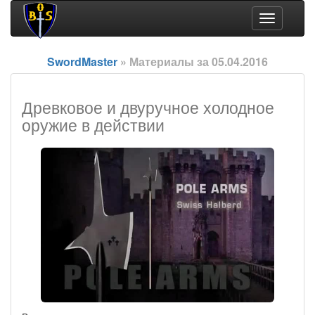
Toggle
navigation
SwordMaster
» Материалы за 05.04.2016
Древковое и двуручное холодное
оружие в действии