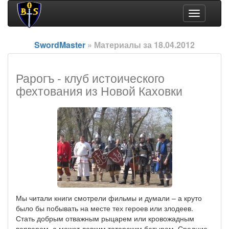
Toggle
navigation
SwordMaster
» Материалы за 18.04.2012
Рарогъ - клуб истоического
фехтования из Новой Каховки
Мы читали книги смотрели фильмы и думали – а круто
было бы побывать на месте тех героев или злодеев.
Стать добрым отважным рыцарем или кровожадным
варваром, а может ловким татарским батыром. Средние