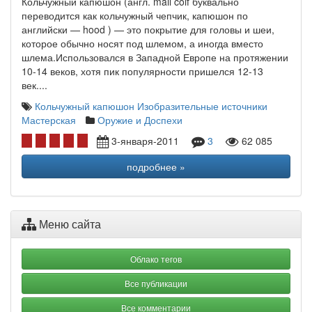
Кольчужный капюшон (англ. mail coif буквально
переводится как кольчужный чепчик, капюшон по
английски — hood ) — это покрытие для головы и шеи,
которое обычно носят под шлемом, а иногда вместо
шлема.Использовался в Западной Европе на протяжении
10-14 веков, хотя пик популярности пришелся 12-13
век....
Кольчужный капюшон
Изобразительные источники
Мастерская
Оружие и Доспехи
3-января-2011
3
62 085
подробнее »
Меню сайта
Облако тегов
Все публикации
Все комментарии