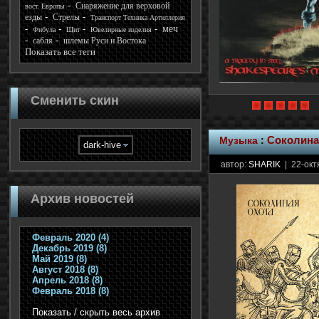
Снаряжение для верховой
вост. Европы
езды
Стрелы
Транспорт Техника Артиллерия
меч
Фибула
Щит
Ювелирные изделия
сабля
шлемы Руси и Востока
Показать все теги
Сменить скин
Музыка
:
Соколиная
автор:
SHARIK
| 22-окт
Архив новостей
Февраль 2020 (4)
Декабрь 2019 (8)
Май 2019 (8)
Август 2018 (8)
Апрель 2018 (8)
Февраль 2018 (8)
Показать / скрыть весь архив