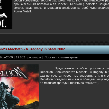
собой ускоренную версию Хар рока, несколько напоминающую ран
пронзительным вокалом а-ля Торстен Бергман (Thorseten Bergman
вокала, выделялась и мелодика альбомов которой чувствовалос
Power Metall.
e's Macbeth - A Tragedy In Steel 2002
бря-2009 | 19 602 просмотра | Пока нет комментариев
Представляю альбом рок-оперу м
Rebellion - Shakespeare's Macbeth - A Tragedy In
удачно сочетая известные элементы стиля с с
Rebellion поведали нам, как и обещали, еще од
по мотивам трагедии Шекспира "Макбет".)