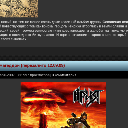
е новый, но тем не менее очень даже классный альбом группы
Соколиная охо
 повествующих о том как войска герцога Генриха вторглись в земли славян и 
ющий своей торжественностью гимн крестоносцев, и жалобы на тяжелую ж
ущих в последнюю битву славян. И горе и отчаяние старого князя который
 своих сыновьях.
магеддон (перезалито 12.09.09)
аря-2007 | 86 597 просмотров |
3 комментария