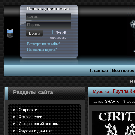
Панель управления
Чужой
Войти
компьютер
Регистрация на сайте!
Напомнить пароль?
|
Главная
Все новос
Музыка
:
Группа Ки
Разделы сайта
автор:
SHARIK
| 3-февр
О проекте
Фотогалереи
Исторический костюм
Оружие и доспехи