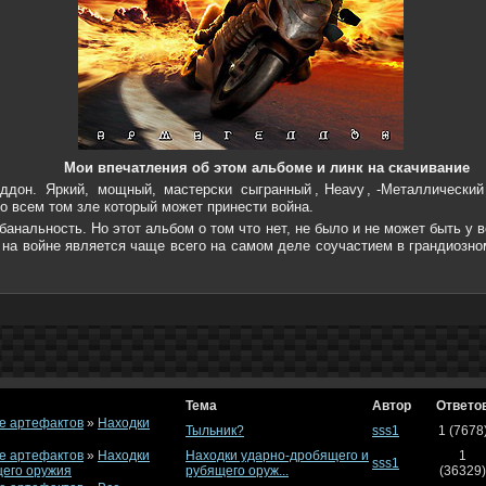
Мои впечатления об этом альбоме и линк на скачивание
ддон. Яркий, мощный, мастерски сыгранный
Heavy
-Металлический
о всем том зле который может принести война.
банальность. Но этот альбом о том что нет, не было и не может быть у 
на войне является чаще всего на самом деле соучастием в грандиозно
Тема
Автор
Ответо
е артефактов
»
Находки
Тыльник?
sss1
1 (7678
е артефактов
»
Находки
Находки ударно-дробящего и
1
sss1
щего оружия
рубящего оруж...
(36329)