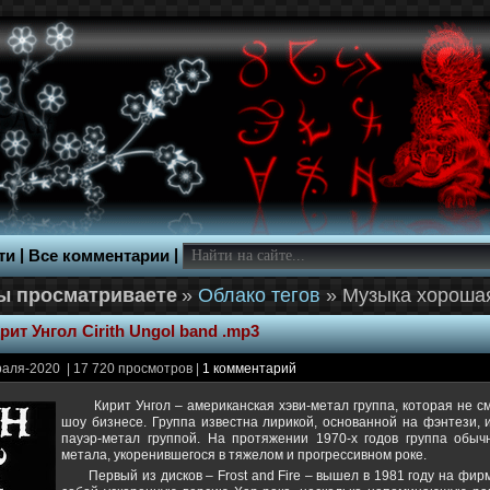
|
|
ти
Все комментарии
»
Облако тегов
» Музыка хороша
рит Унгол Cirith Ungol band .mp3
аля-2020 | 17 720 просмотров |
1 комментарий
Кирит Унгол – американская хэви-метал группа, которая не с
шоу бизнесе. Группа известна лирикой, основанной на фэнтези, 
пауэр-метал группой. На протяжении 1970-х годов группа обычн
метала, укоренившегося в тяжелом и прогрессивном роке.
Первый из дисков – Frost and Fire – вышел в 1981 году на фи