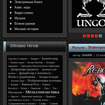
Электронные Книги
Комп. игры
Видео клипы
Музыка
Всякое разное
Магазин истории
Облако тегов
Музыка
:
Shakespear
автор:
SHARIK
| 15-ноя
Боевой топор
Амулеты и обереги
Бацинет
Боевые ножи
Булава Кистень
Великие
сражения
Геральдика Вексиллология Сфагистика
Датирующие предметы
Древнерусский
Древний мир и Античность
костюм
Жизнь в средневековье
Загадки истории
Изобразительные источники
Золотая Орда
Киевская Русь
Каганат
Кинжал
Кольчуга
Копья
Ламелляр
Латы
Лук
Металлопластика
Мастерская
Наручи
Нашествие монголов
Предметы
христианского культа
Русский доспех
Скандинавистика и викинги
Скифы
Славяне