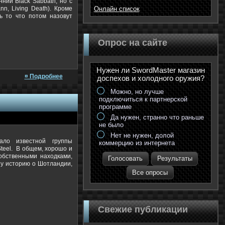
ний Black Sabbath, но с
n, Living Death). Кроме
Онлайн список
ь то что потом назовут
Опрос на сайте
Нужен ли SwordMaster магазин
¤ Подробнее
доспехов и холодного оружия?
Можно, но лучше
подключиться к партнерской
программе
Да нужен, странно что раньше
не было
Нет не нужен, долой
ало известной группы
коммерцию из интернета
 Steel. В общем, хорошо и
обственными находками,
Голосовать
Результаты
ну историю о Шотландии,
Все опросы
Свежие публикации