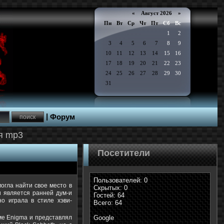
«
Август 2026 »
Пн
Вт
Ср
Чт
Пт
Сб
Вс
1
2
3
4
5
6
7
8
9
10
11
12
13
14
15
16
17
18
19
20
21
22
23
24
25
26
27
28
29
30
31
|
Форум
я mp3
Посетители
Пользователей: 0
могла найти свое место в
Скрытых: 0
и является ранней дум-и
Гостей: 64
о играла в стиле хэви-
Всего: 64
рме Enigma и представлял
Google