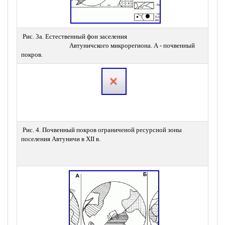
 Рис. 3а. Естественный фон заселения 

 Ри
				Автуничского микрорегиона. А - почвенный 
				Ав
покров.
оро
 Рис. 4. Почвенный покров ограниченой ресурсной зоны 
Рис
поселения Автуничи в XII в.
ре