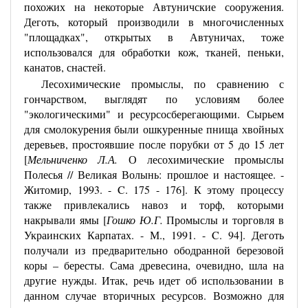
похожих на некоторые Автуничские сооружения.
Деготь, который производили в многочисленных
"площадках", открытых в Автуничах, тоже
использовался для обработки кож, тканей, пеньки,
канатов, снастей.
Лесохимические промыслы, по сравнению с
гончарством, выглядят по условиям более
"экологическими" и ресурсосберегающими. Сырьем
для смолокурения были ошкуренные пнища хвойных
деревьев, простоявшие после порубки от 5 до 15 лет
[
Мельниченко Л.А.
О лесохимические промыслы
Полесья // Великая Волынь: прошлое и настоящее. -
Житомир, 1993. - C. 175 - 176]. К этому процессу
также привлекались навоз и торф, которыми
накрывали ямы [
Гошко Ю.Г.
Промыслы и торговля в
Украинских Карпатах. - М., 1991. - C. 94]. Деготь
получали из предварительно ободранной березовой
коры – бересты. Сама древесина, очевидно, шла на
другие нужды. Итак, речь идет об использовании в
данном случае вторичных ресурсов. Возможно для