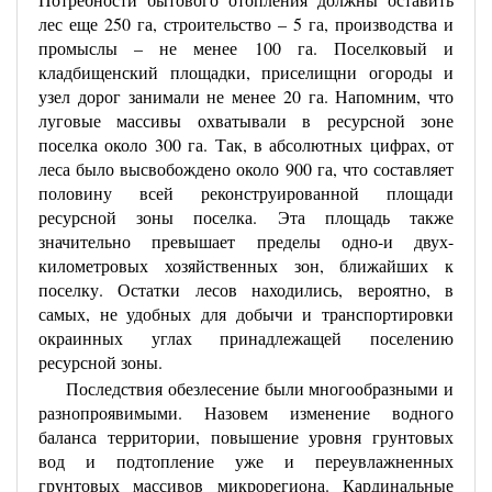
лес еще 250 га, строительство – 5 га, производства и
промыслы – не менее 100 га. Поселковый и
кладбищенский площадки, приселищни огороды и
узел дорог занимали не менее 20 га. Напомним, что
луговые массивы охватывали в ресурсной зоне
поселка около 300 га. Так, в абсолютных цифрах, от
леса было высвобождено около 900 га, что составляет
половину всей реконструированной площади
ресурсной зоны поселка. Эта площадь также
значительно превышает пределы одно-и двух-
километровых хозяйственных зон, ближайших к
поселку. Остатки лесов находились, вероятно, в
самых, не удобных для добычи и транспортировки
окраинных углах принадлежащей поселению
ресурсной зоны.
Последствия обезлесение были многообразными и
разнопроявимыми. Назовем изменение водного
баланса территории, повышение уровня грунтовых
вод и подтопление уже и переувлажненных
грунтовых массивов микрорегиона. Кардинальные