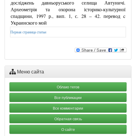
досліджень давньоруського селища Автуничі.
Археометрія та охорона історико-культурної
спадщини, 1997 р., вип. 1, с. 28 – 42. перевод c
Украинского мой
Первая страница статьи
Меню сайта
Облако тегов
Все публикации
Все комментарии
Обратная связь
О сайте