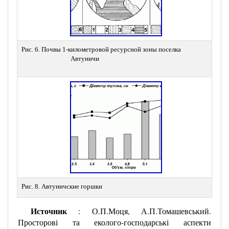
Рис. 6. Почвы 1-километровой ресурсной зоны поселка 

Рис
				Автуничи
пос
Рис. 8. Автуничские горшки
Источник
: О.П.Моця, А.П.Томашевський.
Просторові та еколого-господарські аспекти