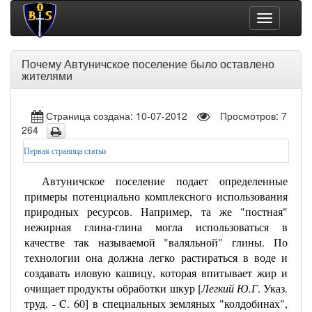
Toggle
navigation
Почему Автуничское поселение было оставлено
жителями
Страница создана: 10-07-2012
Просмотров: 7
264
Первая страница статьи
Автуничское поселение подает определенные
примеры потенциально комплексного использования
природных ресурсов. Например, та же "постная"
нежирная глина-глина могла использоваться в
качестве так называемой "валяльной" глины. По
технологии она должна легко растираться в воде и
создавать иловую кашицу, которая впитывает жир и
очищает продукты обработки шкур [
Легкий Ю.Г
. Указ.
труд. - C. 60] в специальных земляных "колдобинах",