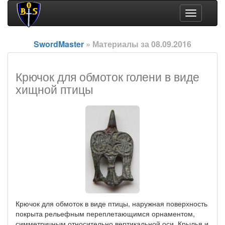
Toggle
navigation
SwordMaster
» Материалы за 08.09.2016
Крючок для обмоток голени в виде
хищной птицы
Крючок для обмоток в виде птицы, наружная поверхность
покрыта рельефным переплетающимся орнаментом,
симметричным относительно вертикальной оси. Крылья и