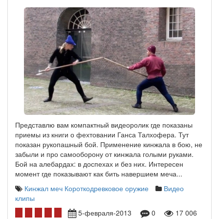
Представлю вам компактный видеоролик где показаны
приемы из книги о фехтовании Ганса Талхофера. Тут
показан рукопашный бой. Применение кинжала в бою, не
забыли и про самооборону от кинжала голыми руками.
Бой на алебардах: в доспехах и без них. Интересен
момент где показывают как бить навершием меча...
Кинжал
меч
Короткодревковое оружие
Видео
клипы
5-февраля-2013
0
17 006