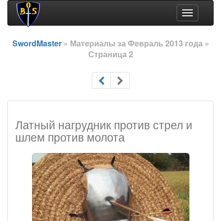
Toggle
navigation
SwordMaster
» Материалы за Февраль 2013 года »
Страница 2
Латный нагрудник против стрел и
шлем против молота