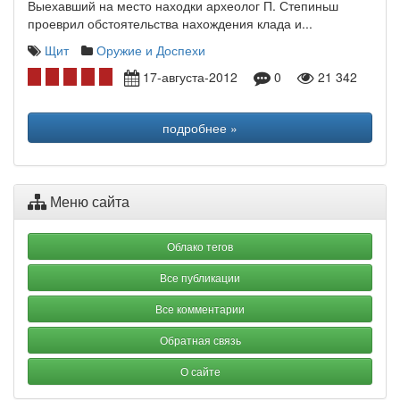
Выехавший на место находки археолог П. Степиньш
проеврил обстоятельства нахождения клада и...
Щит
Оружие и Доспехи
17-августа-2012
0
21 342
подробнее »
Меню сайта
Облако тегов
Все публикации
Все комментарии
Обратная связь
О сайте