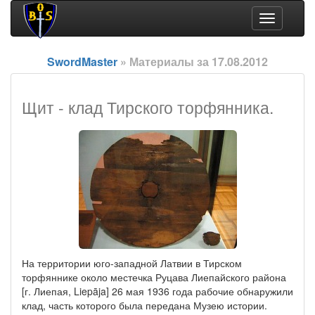
Toggle
navigation
SwordMaster
» Материалы за 17.08.2012
Щит - клад Тирского торфянника.
На территории юго-западной Латвии в Тирском
торфяннике около местечка Руцава Лиепайского района
[г. Лиепая, Liepāja] 26 мая 1936 года рабочие обнаружили
клад, часть которого была передана Музею истории.