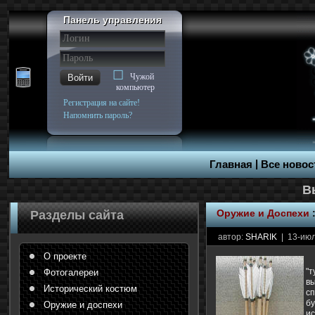
Панель управления
Чужой
Войти
компьютер
Регистрация на сайте!
Напомнить пароль?
|
Главная
Все новос
Оружие и Доспехи
Разделы сайта
автор:
SHARIK
| 13-июл
О проекте
"
Фотогалереи
вы
Исторический костюм
с
б
Оружие и доспехи
ис