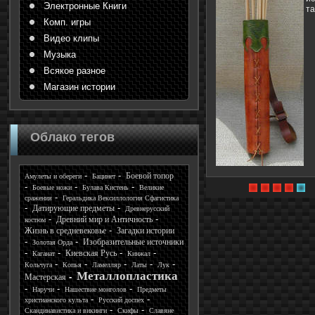
Электронные Книги
та
Комп. игры
Видео клипы
Музыка
Всякое разное
Магазин истории
Облако тегов
Боевой топор
Амулеты и обереги
Бацинет
Боевые ножи
Булава Кистень
Великие
сражения
Геральдика Вексиллология Сфагистика
Датирующие предметы
Древнерусский
Древний мир и Античность
костюм
Жизнь в средневековье
Загадки истории
Изобразительные источники
Золотая Орда
Киевская Русь
Каганат
Кинжал
Кольчуга
Копья
Ламелляр
Латы
Лук
Металлопластика
Мастерская
Наручи
Нашествие монголов
Предметы
христианского культа
Русский доспех
Скандинавистика и викинги
Скифы
Славяне