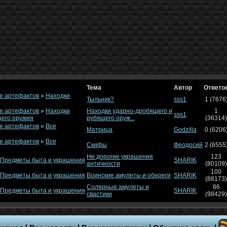
Тема
Автор
Ответо
е артефактов
»
Находки
Тыльник?
sss1
1 (7676
е артефактов
»
Находки
Находки ударно-дробящего и
1
sss1
щего оружия
рубящего оруж...
(36314)
е артефактов
»
Все
Матрица
Godzilla
0 (6206
е артефактов
»
Все
Скифы
Феодосий
2 (6555
Не дорогие украшения
123
Предметы быта и украшения
SHARIK
античности
(80109)
100
Предметы быта и украшения
Воинские амулеты и обереги
SHARIK
(88173)
Солярные амулеты и
86
Предметы быта и украшения
SHARIK
свастики
(98429)