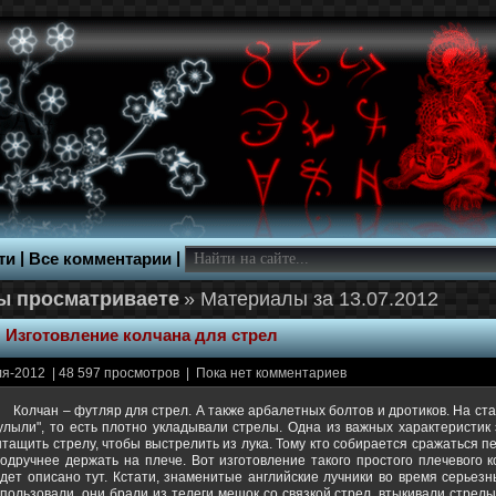
|
|
ти
Все комментарии
» Материалы за 13.07.2012
:
Изготовление колчана для стрел
я-2012 | 48 597 просмотров | Пока нет комментариев
Колчан – футляр для стрел. А также арбалетных болтов и дротиков. На стар
тулыли", то есть плотно укладывали стрелы. Одна из важных характеристик
тащить стрелу, чтобы выстрелить из лука. Тому кто собирается сражаться 
подручнее держать на плече. Вот изготовление такого простого плечевого к
удет описано тут. Кстати, знаменитые английские лучники во время серьез
пользовали, они брали из телеги мешок со связкой стрел, втыкивали стрелы