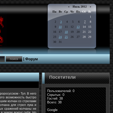
«
Июль 2012
»
Пн
Вт
Ср
Чт
Пт
Сб
Вс
1
2
3
4
5
6
7
8
9
10
11
12
13
14
15
16
17
18
19
20
21
22
23
24
25
26
27
28
29
30
31
|
Форум
Посетители
Пользователей: 0
оросусском - Тул. В него
Скрытых: 0
 это возможность быстро
Гостей: 38
пешим колчан со стрелами
Всего: 38
олчана для стрел лука и
ных сражений колчаны не
Google
 в землю вокруг себя. Но