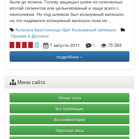
были до колена. Голову защищал шлем из склепанных
впотай сегментов или цельнокованый и чаще всего с
наносником. Но под шлемом был кольчужный капюшон,
на что надевался кольчужный капюшон пока не...
Кольчуга
Крестоносцы
Щит
Кольчужный капюшон
Оружие и Доспехи
7-августа-2011
1
75 393
подробнее »
Меню сайта
Облако тегов
Все публикации
Все комментарии
Обратная связь