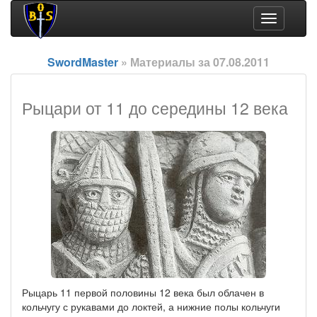
Toggle
navigation
SwordMaster
» Материалы за 07.08.2011
Рыцари от 11 до середины 12 века
Рыцарь 11 первой половины 12 века был облачен в
кольчугу с рукавами до локтей, а нижние полы кольчуги