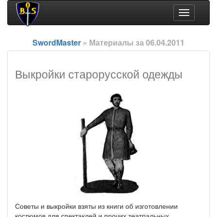
Toggle
navigation
SwordMaster
» Материалы за 06.04.2011
Выкройки старорусской одежды
Советы и выкройки взяты из книги об изготовлении
костюмов для спектаклей и прочих театральных