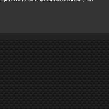
апира и кинжал; Гросмессер; Двуручный меч; сабля Шамшир; Шпага