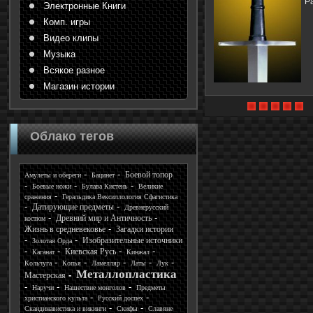
Р
Электронные Книги
Комп. игры
Видео клипы
Музыка
Всякое разное
Магазин истории
Облако тегов
Боевой топор
Амулеты и обереги
Бацинет
Боевые ножи
Булава Кистень
Великие
сражения
Геральдика Вексиллология Сфагистика
Датирующие предметы
Древнерусский
Древний мир и Античность
костюм
Жизнь в средневековье
Загадки истории
Изобразительные источники
Золотая Орда
Киевская Русь
Каганат
Кинжал
Кольчуга
Копья
Ламелляр
Латы
Лук
Металлопластика
Мастерская
Наручи
Нашествие монголов
Предметы
христианского культа
Русский доспех
Скандинавистика и викинги
Скифы
Славяне