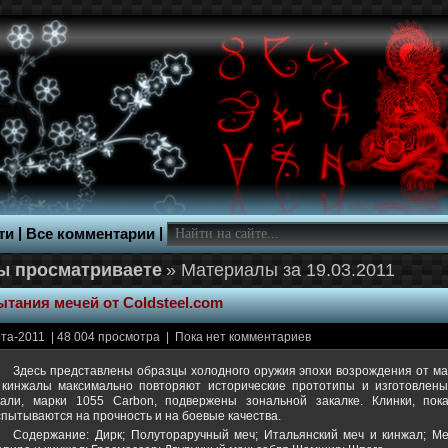
|
|
ти
Все комментарии
» Материалы за 19.03.2011
тания мечей от Coldsteel.com
та-2011 | 48 004 просмотра | Пока нет комментариев
Здесь представлены образцы холодного оружия эпохи возрождения от мас
 кинжалы максимально повторяют исторические прототипы и изготовлены
тали, марки 1055 Carbon, подвержены зональной закалке. Клинки, пок
спытываются на прочность и на боевые качества.
Содержание: Дирк; Полутораручный меч; Итальянский меч и кинжал; Ме