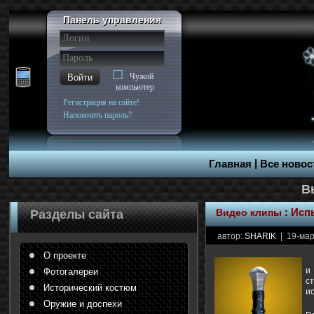
Панель управления
Чужой
Войти
компьютер
Регистрация на сайте!
Напомнить пароль?
|
Главная
Все новос
Видео клипы
:
Испы
Разделы сайта
автор:
SHARIK
| 19-мар
О проекте
и
Фотогалереи
с
Исторический костюм
и
Оружие и доспехи