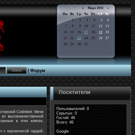
«
Март 2011
»
Пн
Вт
Ср
Чт
Пт
Сб
Вс
1
2
3
4
5
6
7
8
9
10
11
12
13
14
15
16
17
18
19
20
21
22
23
24
25
26
27
28
29
30
31
|
Форум
Посетители
Пользователей: 0
терской Coldsteel. Мечи
Скрытых: 0
 из высококачественной
Гостей: 46
азанные в этих клипах,
Всего: 46
ч с корзинчатой гардой;
Google