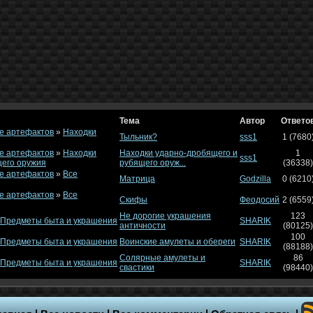
Тема
Автор
Ответо
е артефактов
»
Находки
Тыльник?
sss1
1 (7680
е артефактов
»
Находки
Находки ударно-дробящего и
1
sss1
щего оружия
рубящего оруж...
(36338)
е артефактов
»
Все
Матрица
Godzilla
0 (6210
е артефактов
»
Все
Скифы
Феодосий
2 (6559
Не дорогие украшения
123
Предметы быта и украшения
SHARIK
античности
(80125)
100
Предметы быта и украшения
Воинские амулеты и обереги
SHARIK
(88188)
Солярные амулеты и
86
Предметы быта и украшения
SHARIK
свастики
(98440)