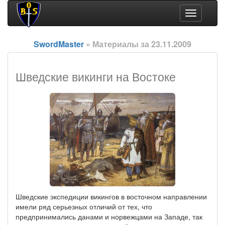
Toggle
navigation
SwordMaster
» Материалы за 23.11.2009
Шведские викинги на Востоке
Шведские экспедиции викингов в восточном направлении
имели ряд серьезных отличий от тех, что
предпринимались данами и норвежцами на Западе, так