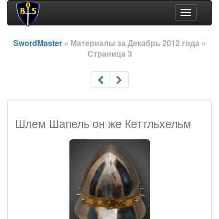
Toggle
navigation
SwordMaster
» Материалы за Декабрь 2012 года »
Страница 3
Шлем Шапель он же Кеттльхельм