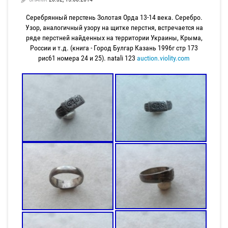
Серебрянный перстень Золотая Орда 13-14 века. Серебро.
Узор, аналогичный узору на щитке перстня, встречается на
ряде перстней найденных на территории Украины, Крыма,
России и т.д. (книга - Город Булгар Казань 1996г стр 173
рис61 номера 24 и 25). natali 123
auction.violity.com