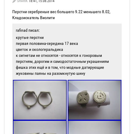
SHARIK
18:41, 15.08.2014
Перстни серебреные вес большего 9.22 меньшего 8.02,
Кладоискатель Виолити
rafinad писал:
крутые перстни
первая половина-середина 17 века
цветок и окологеральдика
к сигнетам не относятся - относятся к гоноровым
перстням, дорогим и самодостаточным украшениям
фишка этих ещё и в том, что модные датирующие
жуковины паяны на разомкнутую шину