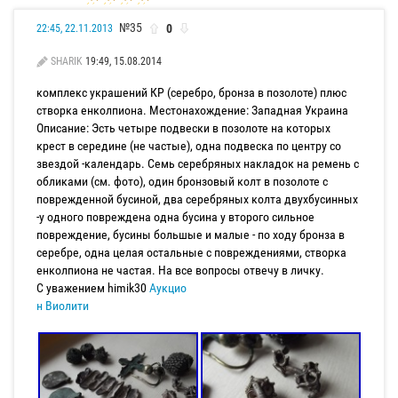
№35
0
22:45, 22.11.2013
SHARIK
19:49, 15.08.2014
комплекс украшений КР (серебро, бронза в позолоте) плюс
створка енколпиона. Местонахождение: Западная Украина
Описание: Эсть четыре подвески в позолоте на которых
крест в середине (не частые), одна подвеска по центру со
звездой -календарь. Семь серебряных накладок на ремень с
обликами (см. фото), один бронзовый колт в позолоте с
поврежденной бусиной, два серебряных колта двухбусинных
-у одного повреждена одна бусина у второго сильное
повреждение, бусины большые и малые - по ходу бронза в
серебре, одна целая остальные с повреждениями, створка
енколпиона не частая. На все вопросы отвечу в личку.
С уважением himik30
Аукцио
н Виолити