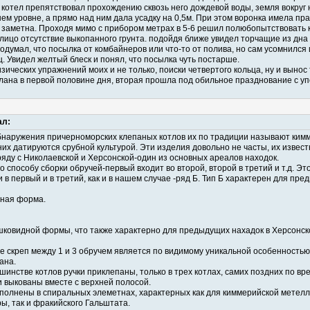
сам котел препятствовал прохождению сквозь него дождевой воды, земля вокруг 
ем уровне, а прямо над ним дала усадку на 0,5м. При этом воронка имела пр
 заметна. Проходя мимо с прибором метрах в 5-6 решил полюбопытствовать к
 лицо отсутствие выкопанного грунта. подойдя ближе увидел торчащие из дна
одумал, что посылка от комбайнеров или что-то от полива, но сам усомнился
ц. Увидел желтый блеск и понял, что посылка чуть постарше.
ических упражнений моих и не только, поиски четвертого кольца, ну и вынос 
елана в первой половине дня, вторая прошла под обильное празднование с у
ал:
бнаружения причерноморских клепаных котлов их по традиции называют кимм
их датируются срубной культурой. Эти изделия довольно не часты, их извест
яду с Николаевской и Херсонской-один из основных ареалов находок.
 способу сборки обручей-первый входит во второй, второй в третий и т.д. Это
и в первый и в третий, как и в нашем случае -ряд Б. Тип Б характерен для пр
нная форма.
ршковидной формы, что также характерно для предыдущих нахадок в Херсонск
е скреп между 1 и 3 обручем является по видимому уникальной особенностью
ана.
нстве котлов ручки приклепаны, только в трех котлах, самих поздних по вре
и выкованы вместе с верхней полосой.
полнены в спиральных элеметнах, характерных как для киммерийской метелл
ы, так и фракийского Гальштата.