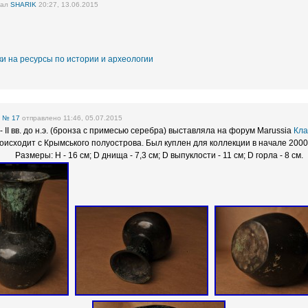
вал
SHARIK
20:27, 13.06.2015
и на ресурсы по истории и археологии
е
№ 17
отправлено 11:46, 05.07.2015
- II вв. до н.э. (бронза с примесью серебра) выставляла на форум Marussia
Кла
оисходит с Крымського полуострова. Был куплен для коллекции в начале 2000
Размеры: H - 16 см; D днища - 7,3 см; D выпуклости - 11 см; D горла - 8 см.