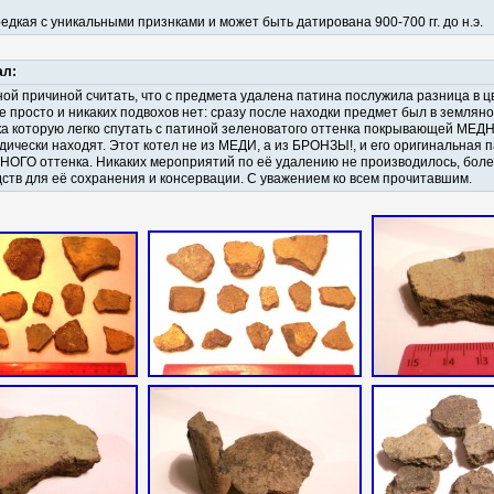
едкая с уникальными признками и может быть датирована 900-700 гг. до н.э.
ал:
ной причиной считать, что с предмета удалена патина послужила разница в 
все просто и никаких подвохов нет: сразу после находки предмет был в землян
ка которую легко спутать с патиной зеленоватого оттенка покрывающей МЕ
дически находят. Этот котел не из МЕДИ, а из БРОНЗЫ!, и его оригинальная 
ГО оттенка. Никаких мероприятий по её удалению не производилось, боле
дств для её сохранения и консервации. С уважением ко всем прочитавшим.