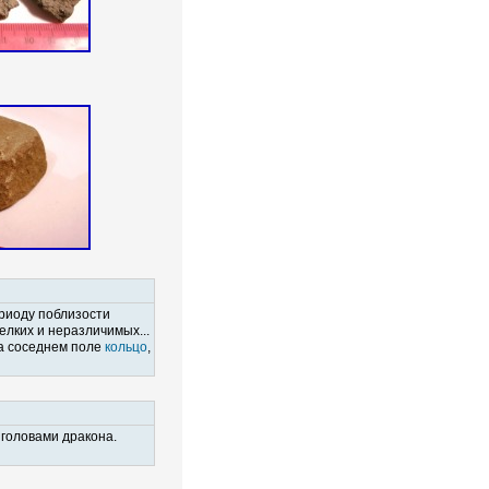
ериоду поблизости
елких и неразличимых...
на соседнем поле
кольцо
,
 головами дракона.