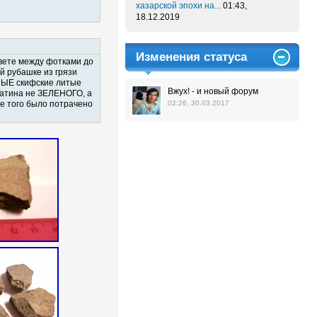
хазарской эпохи на...
01:43,
18.12.2019
Изменения статуса
цвете между фотками до
ой рубашке из грязи
ДНЫЕ скифские литые
Вжух! - и новый форум
патина не ЗЕЛЕНОГО, а
02:26, 30.03.2017
е того было потрачено