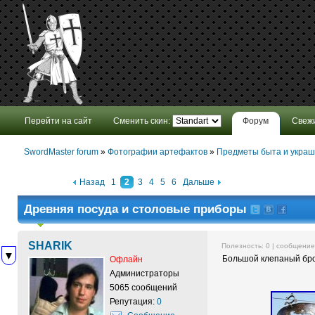
Перейти на сайт
Сменить скин:
Форум
Свеж
SwordMaster forum
»
Фотографии артефактов
»
Предметы быта и укра
Назад
1
2
3
4
5
6
Дальше
Древняя посуда и столовые приборы
SHARIK
Полезность:
0
| сообщени
▼
Большой клепаный брон
Офлайн
Администраторы
5065 сообщений
Репутация:
0