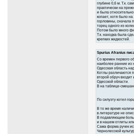
глубине 0,6 м. Т.к. 
практически на прежн
и была относительно
копает, хотя было на
горловины, сначала п
торец одного из коле
Потом было много физ
Т.к. находка была сд
крепких жидкостей.
Spurius Afranius пис
Со времен первого о
наиболее ранние из н
Одесская область нар
Котлы различаются по
второй обруч входит 
Одесской области.
В на таблице-смеша
По силуэту котел го
В то же время наличи
в литературе не опис
В подавляющем больши
и в нашем отлиты ил
Сама форма ручек ис
Чернолесской культур