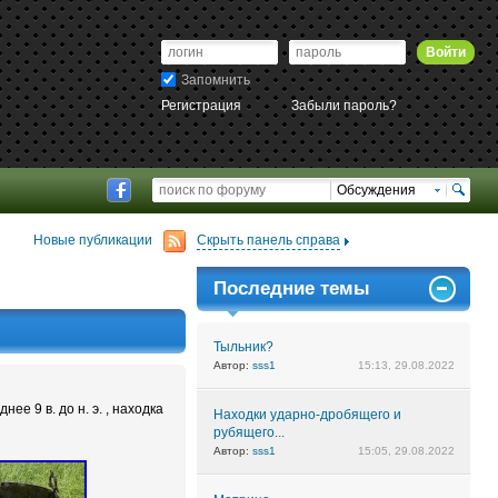
Войти
Запомнить
Регистрация
Забыли пароль?
Обсуждения
Новые публикации
Скрыть панель справа
Последние темы
Тыльник?
Автор:
sss1
15:13, 29.08.2022
 9 в. до н. э. , находка
Находки ударно-дробящего и
рубящего...
Автор:
sss1
15:05, 29.08.2022