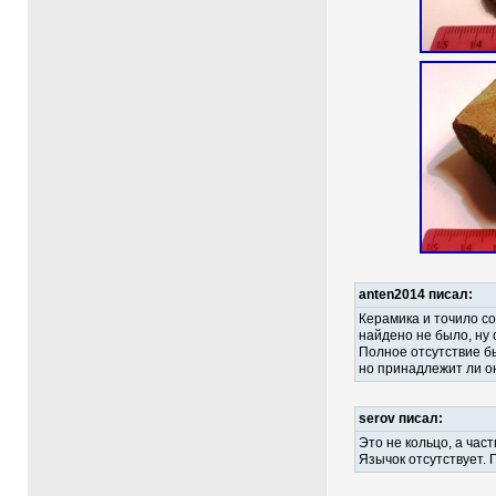
anten2014 писал:
Керамика и точило с
найдено не было, ну 
Полное отсутствие б
но принадлежит ли он
serov писал:
Это не кольцо, а ча
Язычок отсутствует. П