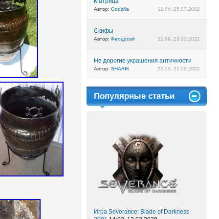
Матрица
Автор:
Godzilla
11:04, 25.07.2022
Скифы
Автор:
Феодосий
11:09, 23.02.2022
Не дорогие украшения античности
Автор:
SHARIK
22:13, 21.02.2022
Популярные статьи
Игра Severance: Blade of Darkness