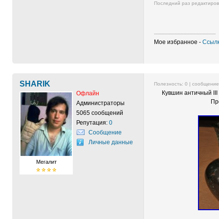
Последний раз редактиро
------------------------------------------
Мое избранное -
Ссылк
SHARIK
Полезность:
0
| сообщени
Кувшин античный III 
Офлайн
Пр
Администраторы
5065 сообщений
Репутация:
0
Сообщение
Личные данные
Мегалит