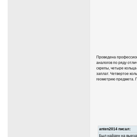
Проведена профессиона
аналогов по ряду отли
скрепы, четыре кольца
заплат. Четвертое коль
геометрию предмета. 
anten2014 писал:
Был найден на выезде