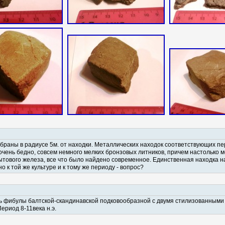
обраны в радиусе 5м. от находки. Металлических находок соответствующих п
очень бедно, совсем немного мелких бронзовых литников, причем настолько м
ытового железа, все что было найдено современное. Единственная находка 
о к той же культуре и к тому же периоду - вопрос?
сть фибулы балтской-скандинавской подковообразной с двумя стилизованными
ериод 8-11века н.э.