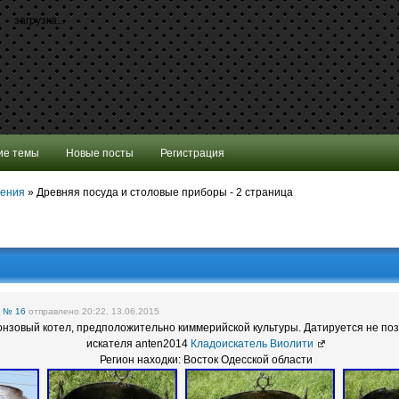
загрузка...
ие темы
Новые посты
Регистрация
шения
»
Древняя посуда и столовые приборы - 2 страница
е
№ 16
отправлено 20:22, 13.06.2015
зовый котел, предположительно киммерийской культуры. Датируется не позднее
искателя anten2014
Кладоискатель Виолити
Регион находки: Восток Одесской области