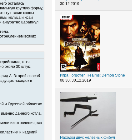
него осталась
30.12.2019
авильную круглую форму,
то тут такие окопы
 ямы кольца и край
 и аккуратно царапнул
тела.
потреблением всяких
ерийскими, хотя
но около 30 штук.
Игра Forgotten Realms: Demon Stone
 ряд А. Второй способ-
08:30, 30.12.2019
едыдущих находок в
ой и Одесской областях.
 именно данного котла,
мени изготовления, как
опластики и изделий
Находки двух железных фибул