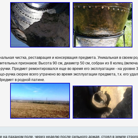
льная чистка, реставрация и консервация предмета. Уникальная в своем р
чительных признаков: Высота 90 см, диаметр 50 см, собран из 8 колец (включ
-ручки. Предмет ремонтировался еще во время его эксплуатации - на уровне 3
цо-ручка скорее всего утрачено во время эксплуатации предмета, т.к. его уд
Предмет в родной патине.
 на паханом поле, через неделю после сильного дождя, стоял в земле строг