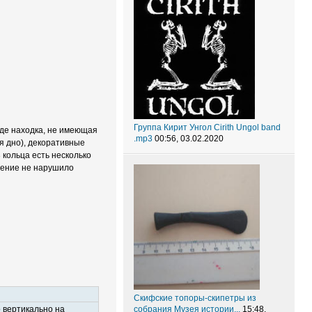
Группа Кирит Унгол Cirith Ungol band
оде находка, не имеющая
.mp3
00:56, 03.02.2020
ая дно), декоративные
 кольца есть несколько
аление не нарушило
Скифские топоры-скипетры из
собрания Музея истории...
15:48,
о вертикально на