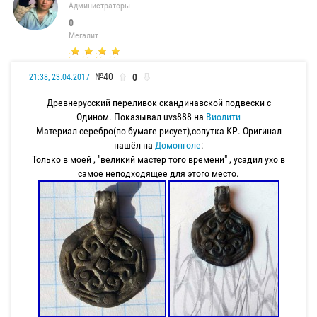
Администраторы
0
Мегалит
№40
0
21:38, 23.04.2017
Древнерусский переливок скандинавской подвески с
Одином. Показывал uvs888 на
Виолити
Материал серебро(по бумаге рисует),сопутка КР. Оригинал
нашёл на
Домонголе
:
Только в моей , "великий мастер того времени" , усадил ухо в
самое неподходящее для этого место.